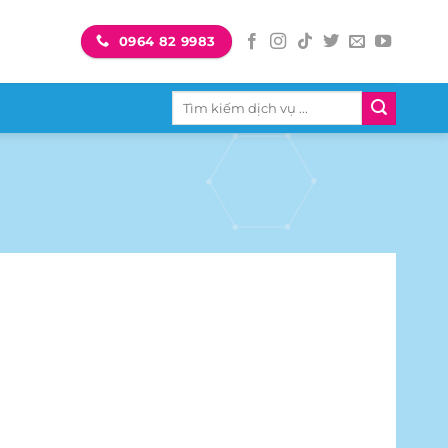
0964 82 9983
Tìm
kiếm: