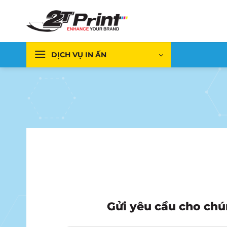
Bỏ
qua
nội
dung
DỊCH VỤ IN ẤN
Gửi yêu cầu cho chú