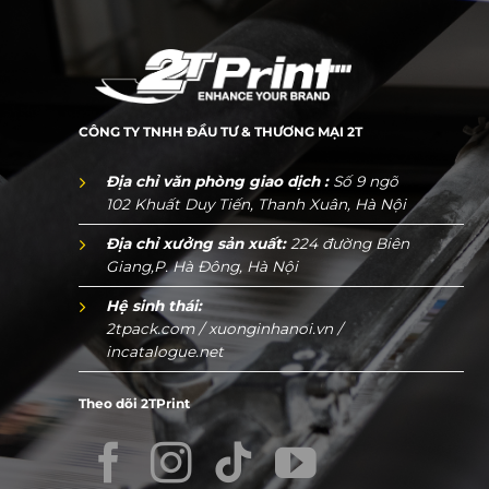
CÔNG TY TNHH ĐẦU TƯ & THƯƠNG MẠI 2T
Địa chỉ văn phòng giao dịch :
Số 9 ngõ
102 Khuất Duy Tiến, Thanh Xuân, Hà Nội
Địa chỉ xưởng sản xuất:
224 đường Biên
Giang,P. Hà Đông, Hà Nội
Hệ sinh thái:
2tpack.com
/
xuonginhanoi.vn
/
incatalogue.net
Theo dõi 2TPrint