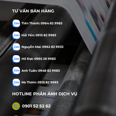
TƯ VẤN BÁN HÀNG
Tiến Thành: 0964 82 9983
Hải Yến: 0915 82 9983
Nguyễn Mai: 0962 82 9933
Hồ Đạt: 0965 28 9983
Anh Tuấn: 0948 82 9983
Ms Thơm: 0915 82 9983
HOTLINE PHẢN ÁNH DỊCH VỤ
0901 52 52 62