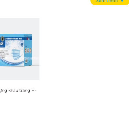
Xem thêm
▼
ộp giấy đựng khẩu trang không chỉ đơn thuần là một b
trọng góp phần tạo nên sự chuyên nghiệp và uy tín c
 đầu tư vào bao bì là một chiến lược khôn ngoan để nâng
n hộp giấy đựng khẩu trang:
 an toàn
: Hộp giấy giúp bảo vệ khẩu trang khỏi bụi 
ên chất lượng
: Hộp giấy giữ form dáng và chất lượng k
 giá trị thương hiệu
: Thiết kế hộp đẹp mắt, chuyên ng
 của doanh nghiệp.
ựng khẩu trang H-
khách hàng
: Mẫu hộp bắt mắt, sáng tạo dễ dàng thu h
 chi phí
: In hộp giấy số lượng lớn giúp tối ưu chi phí