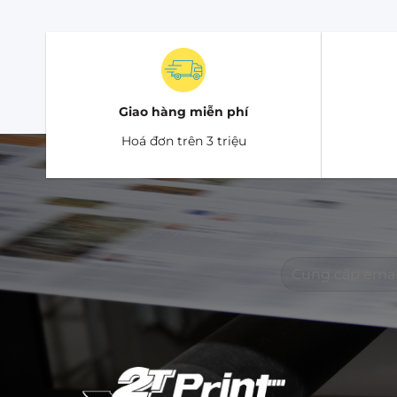
như các l
phong cá
Giấy cart
cần bảo v
Giao hàng miễn phí
Hoá đơn trên 3 triệu