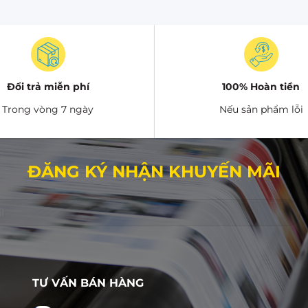
oại giấy khác, nhưng lại rất phù hợp với các thương hi
ch thủ công, mộc mạc.
on sóng (carton 3 lớp, 5 lớp)
:
Hộp carton đựng khẩu tra
ệ tốt trong quá trình vận chuyển. Loại giấy này có khả nă
Đổi trả miễn phí
100% Hoàn tiền
Trong vòng 7 ngày
Nếu sản phẩm lỗi
ĐĂNG KÝ NHẬN KHUYẾN MÃI
TƯ VẤN BÁN HÀNG