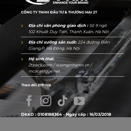
CÔNG TY TNHH ĐẦU TƯ & THƯƠNG MẠI 2T
Địa chỉ văn phòng giao dịch :
Số 9 ngõ
102 Khuất Duy Tiến, Thanh Xuân, Hà Nội
Địa chỉ xưởng sản xuất:
224 đường Biên
Giang,P. Hà Đông, Hà Nội
Hệ sinh thái:
2tpack.com
/
xuonginhanoi.vn
/
incatalogue.net
Theo dõi 2TPrint
3. Kí
Kích thướ
phù hợp v
DKKD : 0108188364 - Ngày cấp : 16/03/2018
trong, cá
Hộp đựng