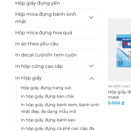
Hộp giấy đựng yến
Việc in h
tố quan 
Hộp mica đựng bánh sinh
càng cao,
nhật
sao nên i
Hộp mica đựng hoa quả
Bảo quản
In áo theo yêu cầu
khác.
In decal cuộn/in tem cuộn
Giữ nguy
In hộp cứng cao cấp
kho.
Nâng cao
In Hộp giấy
sự đầu tư
IN HỘP GIẤY
Hộp giấy đựng trang sức
Hộp giấy đ
Thu hút 
In hộp giấy đựng bàn chải
mask
hàng.
5.000
₫
In hộp giấy đựng bánh kem, bánh sinh
Tiết kiệm
nhật đẹp, đa dạng mẫu mã
hiệu.
In hộp giấy đựng bánh kẹo
In hộp giấy đựng cà phê cao cấp, đa