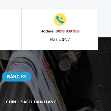
ệu theo đuổi xu hướng “xanh”, tối giản, hoặc mang
ng​
thường được dùng cho các loại kích thước lớn,
ng chịu lực cao, ít bị biến dạng khi va chạm.
Hotline:
0899 839 983
Hỗ trợ 24/7
CHÍNH SÁCH BÁN HÀNG