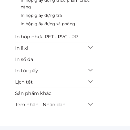
In hộp giấy đựng thực phẩm chức
năng
In hộp giấy đựng trà
In hộp giấy đựng xà phòng
In hộp nhựa PET - PVC - PP
2. Ch
In lì xì
Việc lựa 
In sổ da
phần thể 
In túi giấy
phí. Dưới
Lịch tết
Giấy Ivor
Sản phẩm khác
Giấy có đ
tặng.
Tem nhãn - Nhãn dán
Giấy Dup
số lượng 
Giấy Kraf