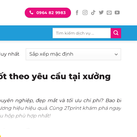
0964 82 9983
Tìm
kiếm:
duy nhất
ốt theo yêu cầu tại xưởng
uyên nghiệp, đẹp mắt và tối ưu chi phí? Bao bì
hương hiệu hiệu quả. Cùng 2Tprint khám phá ngay
ẫu hộp phù hợp nhất!
u trang?