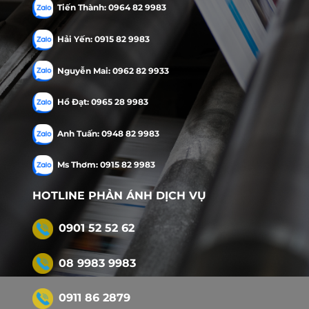
Tiến Thành: 0964 82 9983
Hải Yến: 0915 82 9983
Nguyễn Mai: 0962 82 9933
Hồ Đạt: 0965 28 9983
Anh Tuấn: 0948 82 9983
Giấy Ivory – loại giấy cao cấp với bề mặt trắn
Ms Thơm: 0915 82 9983
HOTLINE PHẢN ÁNH DỊCH VỤ
ch thước in hộp giấy đựng khẩu t
0901 52 52 62
c hộp giấy đựng khẩu trang là yếu tố quan trọng cần đ
ới từng loại sản phẩm và đối tượng người dùng. Tùy v
08 9983 9983
c mẫu hộp sẽ có kích thước khác nhau. Dưới đây là một s
0911 86 2879
 khẩu trang 1 chiếc:
Loại hộp nhỏ gọn, thường có k