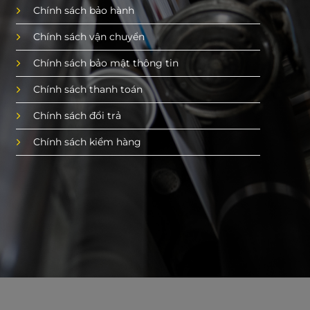
Chính sách bảo hành
Chính sách vận chuyển
Chính sách bảo mật thông tin
Chính sách thanh toán
Chính sách đổi trả
Chính sách kiểm hàng
g sáng, mịn và láng ở một mặt
rang y tế phổ biến
ược cân nhắc kỹ lưỡng để đảm bảo tính tiện dụng,
ào mục đích sử dụng và số lượng khẩu trang bên
ố kích thước phổ biến hiện nay:
ích thước phổ biến như 10x15cm, 12x17cm hoặc