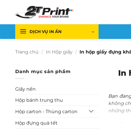
Bỏ
qua
nội
dung
DỊCH VỤ IN ẤN
Trang chủ
/
In Hộp giấy
/
In hộp giấy đựng kh
In 
Danh mục sản phẩm
Giấy nến
Bạn đang
Hộp bánh trung thu
không chỉ
những thô
Hộp carton - Thùng carton
Hộp đựng quà tết
1. Vì