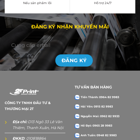
Nếu sản phẩm lỗi
Hỗ trợ 24/7
ĐĂNG KÝ NHẬN KHUYẾN MÃI
TƯ VẤN BÁN HÀNG
Tiến Thành: 0964 82 9983
CÔNG TY TNHH ĐẦU TƯ &
Hải Yến: 0915 82 9983
THƯƠNG MẠI 2T
Nguyễn Mai: 0962 82 9933
Địa chỉ:
D13 Ngõ 33 Lê Văn
Hồ Đạt: 0965 28 9983
Thiêm, Thanh Xuân, Hà Nội
Anh Tuấn: 0948 82 9983
ĐKKD
: 010818864