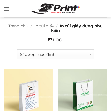
Bỏ
qua
nội
dung
Trang chủ
/
In túi giấy
/
In túi giấy đựng phụ
kiện
LỌC