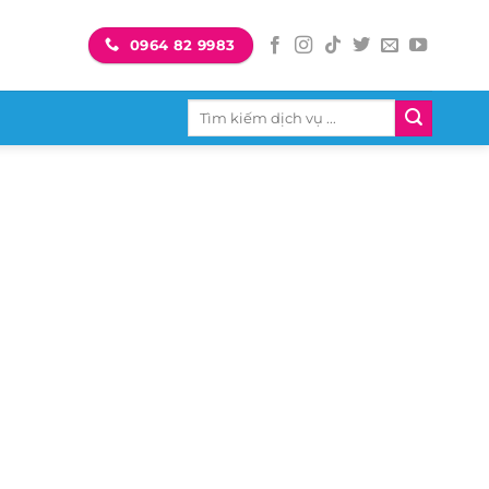
0964 82 9983
Tìm
kiếm: