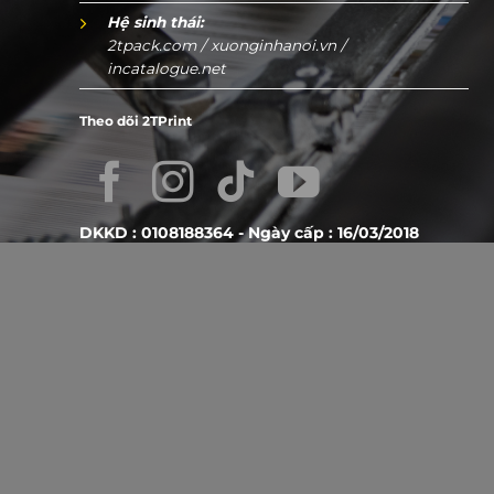
Hệ sinh thái:
2tpack.com
/
xuonginhanoi.vn
/
incatalogue.net
Theo dõi 2TPrint
DKKD : 0108188364 - Ngày cấp : 16/03/2018