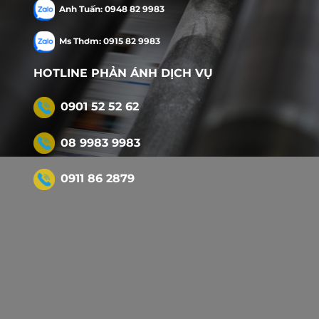
Anh Tuấn: 0948 82 9983
Ms Thơm: 0915 82 9983
HOTLINE PHẢN ÁNH DỊCH VỤ
0901 52 52 62
08 9983 9983
0911 86 2879