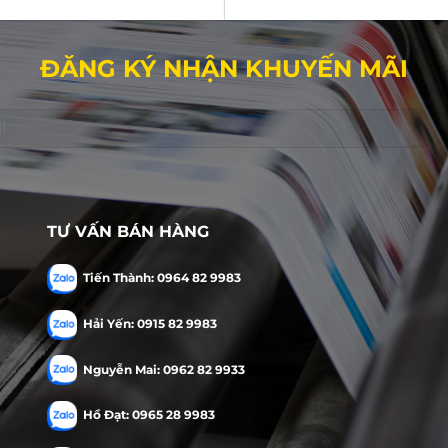
ĐĂNG KÝ NHẬN KHUYẾN MÃI
TƯ VẤN BÁN HÀNG
Tiến Thành: 0964 82 9983
Hải Yến: 0915 82 9983
Nguyễn Mai: 0962 82 9933
Hồ Đạt: 0965 28 9983