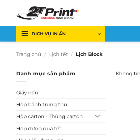
Bỏ
qua
nội
dung
DỊCH VỤ IN ẤN
Trang chủ
/
Lịch tết
/
Lịch Block
Danh mục sản phẩm
Không tìm
Giấy nến
Hộp bánh trung thu
Hộp carton - Thùng carton
Hộp đựng quà tết