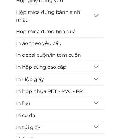
Hộp giấy đựng yến
Hộp mica đựng bánh sinh
nhật
Hộp mica đựng hoa quả
In áo theo yêu cầu
In decal cuộn/in tem cuộn
In hộp cứng cao cấp
In Hộp giấy
In hộp nhựa PET - PVC - PP
In lì xì
In sổ da
In túi giấy