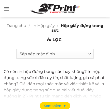
Bỏ
qua
nội
dung
Trang chủ
/
In Hộp giấy
/
Hộp giấy đựng trang
sức
LỌC
Có nên in hộp đựng trang sức hay không? In hộp
đựng trang sức ở đâu uy tín, chất lượng, giá cả phải
chăng? Giải đáp mọi thắc mắc về việc thiết kế và in
hộp giấy đựng trang sức qua bài viết dưới đây.
Xưởng in 2T- Print tự tin mang đến dịch vụ in hộp
giấy đựng trang sức chất lượng, mẫu mã đa dạng.
Xem thêm
▼