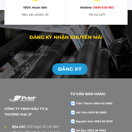
100% Hoàn tiền
Hotline:
0899 839 983
Nếu sản phẩm lỗi
Hỗ trợ 24/7
ĐĂNG KÝ NHẬN KHUYẾN MÃI
TƯ VẤN BÁN HÀNG
Tiến Thành: 0964 82 9983
CÔNG TY TNHH ĐẦU TƯ &
Hải Yến: 0915 82 9983
THƯƠNG MẠI 2T
Nguyễn Mai: 0962 82 9933
Địa chỉ:
D13 Ngõ 33 Lê Văn
Hồ Đạt: 0965 28 9983