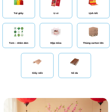
Túi giấy
Lì xì
Lịch tết
Tem – nhãn dán
Hộp mica
Thùng carton lớn
Giấy nến
Sổ da