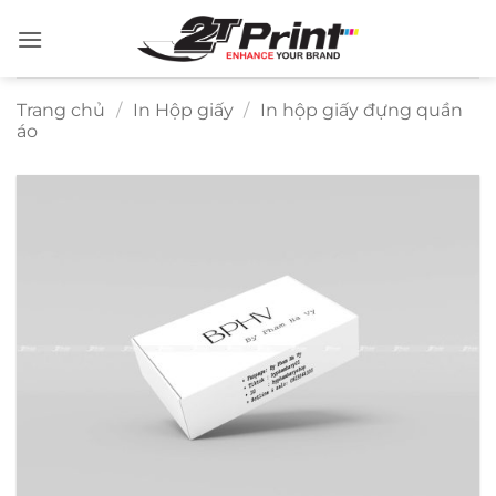
Bỏ
qua
nội
dung
Trang chủ
/
In Hộp giấy
/
In hộp giấy đựng quần
áo