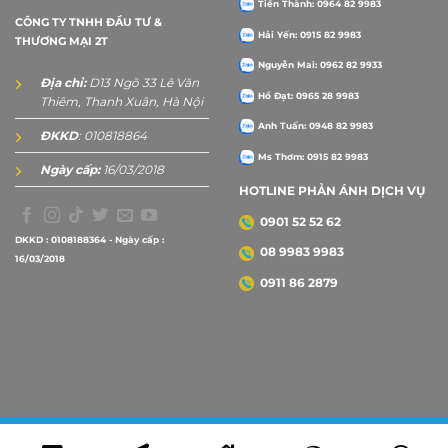
Tiến Thành: 0964 82 9983
CÔNG TY TNHH ĐẦU TƯ &
Hải Yến: 0915 82 9983
THƯƠNG MẠI 2T
Nguyễn Mai: 0962 82 9933
Địa chỉ:
D13 Ngõ 33 Lê Văn
Hồ Đạt: 0965 28 9983
Thiêm, Thanh Xuân, Hà Nội
Anh Tuấn: 0948 82 9983
ĐKKD
: 010818864
Ms Thơm: 0915 82 9983
Ngày cấp:
16/03/2018
HOTLINE PHẢN ÁNH DỊCH VỤ
0901 52 52 62
DKKD : 0108188364 - Ngày cấp :
08 9983 9983
16/03/2018
0911 86 2879
Copyright 2026 ©
2Tprint