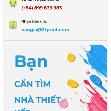
(+84) 899 839 983
Nhận báo giá:
baogia@2tprint.com
Bạn
CẦN TÌM
NHÀ THIẾT