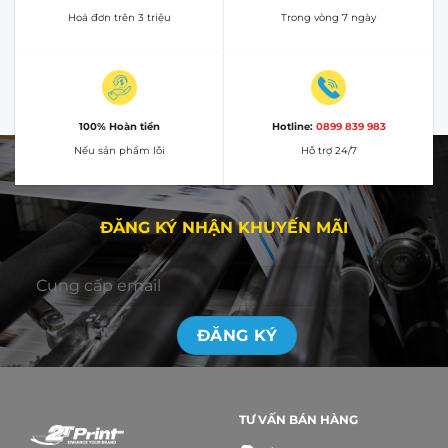
Hoá đơn trên 3 triệu
Trong vòng 7 ngày
100% Hoàn tiền
Hotline:
0899 839 983
Nếu sản phẩm lỗi
Hỗ trợ 24/7
ĐĂNG KÝ NHẬN KHUYẾN MÃI
TƯ VẤN BÁN HÀNG