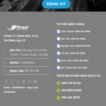
TƯ VẤN BÁN HÀNG
Tiến Thành: 0964 82 9983
CÔNG TY TNHH ĐẦU TƯ &
Hải Yến: 0915 82 9983
THƯƠNG MẠI 2T
Nguyễn Mai: 0962 82 9933
Địa chỉ:
D13 Ngõ 33 Lê Văn
Hồ Đạt: 0965 28 9983
Thiêm, Thanh Xuân, Hà Nội
Anh Tuấn: 0948 82 9983
ĐKKD
: 010818864
Ms Thơm: 0915 82 9983
Ngày cấp:
16/03/2018
HOTLINE PHẢN ÁNH DỊCH VỤ
0901 52 52 62
DKKD : 0108188364 - Ngày cấp :
08 9983 9983
16/03/2018
0911 86 2879