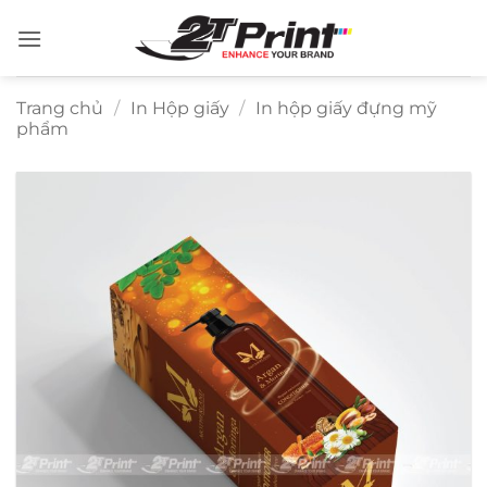
Bỏ
qua
nội
dung
Trang chủ
/
In Hộp giấy
/
In hộp giấy đựng mỹ
phẩm