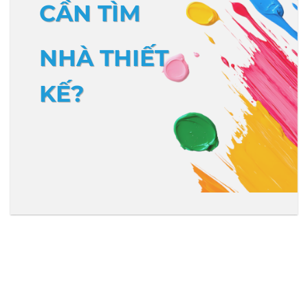
CẦN TÌM
NHÀ THIẾT
KẾ?