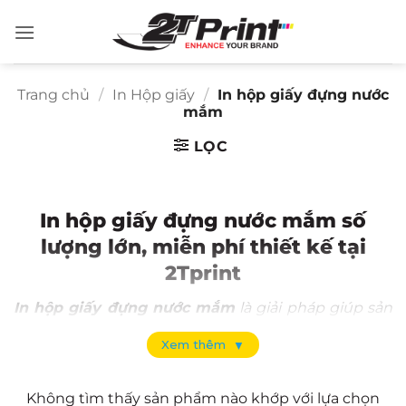
Bỏ
qua
nội
dung
Trang chủ
/
In Hộp giấy
/
In hộp giấy đựng nước
mắm
LỌC
In hộp giấy đựng nước mắm số
lượng lớn, miễn phí thiết kế tại
2Tprint
In hộp giấy đựng nước mắm
là giải pháp giúp sản
phẩm vừa được bảo vệ an toàn, vừa nâng cao giá trị
Xem thêm
▼
và hình ảnh thương hiệu. Một mẫu hộp được thiết
kế tinh tế, in ấn sắc nét sẽ tạo ấn tượng mạnh với
Không tìm thấy sản phẩm nào khớp với lựa chọn
khách hàng, đặc biệt trong các set quà biếu cao cấp.