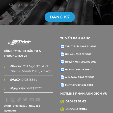
khăn ngày càng được nhiều doanh nghiệp ưu tiên
lựa chọn.
TƯ VẤN BÁN HÀNG
Tiến Thành: 0964 82 9983
CÔNG TY TNHH ĐẦU TƯ &
Hải Yến: 0915 82 9983
THƯƠNG MẠI 2T
Nguyễn Mai: 0962 82 9933
Địa chỉ:
D13 Ngõ 33 Lê Văn
Hồ Đạt: 0965 28 9983
Thiêm, Thanh Xuân, Hà Nội
Anh Tuấn: 0948 82 9983
ĐKKD
: 010818864
Ms Thơm: 0915 82 9983
Ngày cấp:
16/03/2018
HOTLINE PHẢN ÁNH DỊCH VỤ
0901 52 52 62
DKKD : 0108188364 - Ngày cấp :
08 9983 9983
16/03/2018