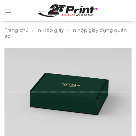
Bỏ
qua
nội
dung
Trang chủ
/
In Hộp giấy
/
In hộp giấy đựng quần
áo