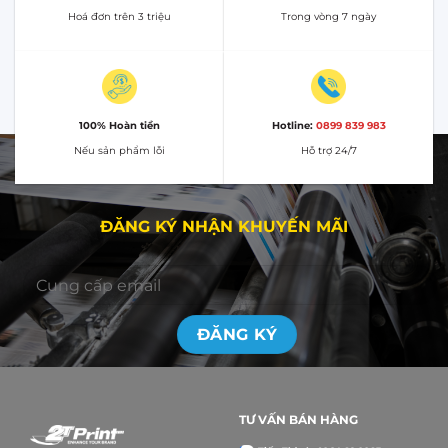
Hoá đơn trên 3 triệu
Trong vòng 7 ngày
100% Hoàn tiền
Hotline:
0899 839 983
Nếu sản phẩm lỗi
Hỗ trợ 24/7
ĐĂNG KÝ NHẬN KHUYẾN MÃI
TƯ VẤN BÁN HÀNG