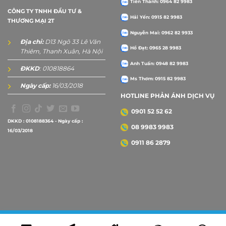
Tiến Thành: 0964 82 9983
CÔNG TY TNHH ĐẦU TƯ &
Hải Yến: 0915 82 9983
THƯƠNG MẠI 2T
Nguyễn Mai: 0962 82 9933
Địa chỉ:
D13 Ngõ 33 Lê Văn
Hồ Đạt: 0965 28 9983
Thiêm, Thanh Xuân, Hà Nội
Anh Tuấn: 0948 82 9983
ĐKKD
: 010818864
Ms Thơm: 0915 82 9983
Ngày cấp:
16/03/2018
HOTLINE PHẢN ÁNH DỊCH VỤ
0901 52 52 62
DKKD : 0108188364 - Ngày cấp :
08 9983 9983
16/03/2018
0911 86 2879
Copyright 2026 ©
2Tprint