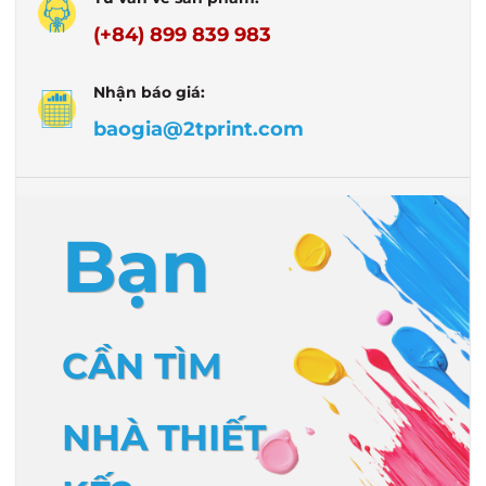
(+84) 899 839 983
Nhận báo giá:
baogia@2tprint.com
Bạn
CẦN TÌM
NHÀ THIẾT