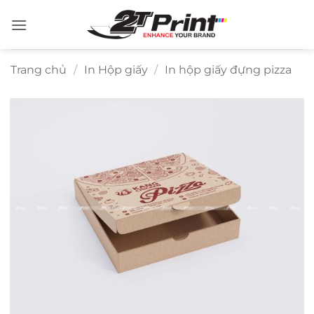
Bỏ
qua
nội
dung
Trang chủ
/
In Hộp giấy
/
In hộp giấy đựng pizza