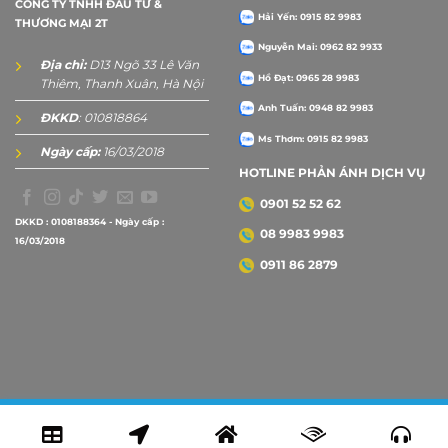
CÔNG TY TNHH ĐẦU TƯ &
Hải Yến: 0915 82 9983
THƯƠNG MẠI 2T
Nguyễn Mai: 0962 82 9933
Địa chỉ:
D13 Ngõ 33 Lê Văn
Hồ Đạt: 0965 28 9983
Thiêm, Thanh Xuân, Hà Nội
Anh Tuấn: 0948 82 9983
ĐKKD
: 010818864
Ms Thơm: 0915 82 9983
Ngày cấp:
16/03/2018
HOTLINE PHẢN ÁNH DỊCH VỤ
0901 52 52 62
DKKD : 0108188364 - Ngày cấp :
08 9983 9983
16/03/2018
0911 86 2879
Copyright 2026 ©
2Tprint