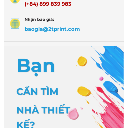
(+84) 899 839 983
Nhận báo giá:
baogia@2tprint.com
Bạn
CẦN TÌM
NHÀ THIẾT
KẾ?