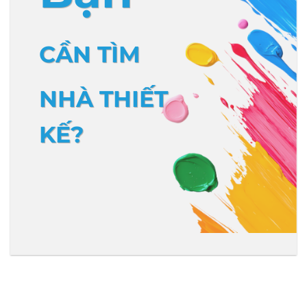
CẦN TÌM
NHÀ THIẾT
KẾ?