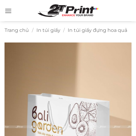
Bỏ
qua
nội
dung
Trang chủ
/
In túi giấy
/
In túi giấy đựng hoa quả