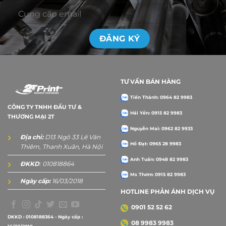
TƯ VẤN BÁN HÀNG
Tiến Thành: 0964 82 9983
CÔNG TY TNHH ĐẦU TƯ &
Hải Yến: 0915 82 9983
THƯƠNG MẠI 2T
Nguyễn Mai: 0962 82 9933
Địa chỉ:
D13 Ngõ 33 Lê Văn
Hồ Đạt: 0965 28 9983
Thiêm, Thanh Xuân, Hà Nội
Anh Tuấn: 0948 82 9983
ĐKKD
: 010818864
Ms Thơm: 0915 82 9983
Ngày cấp:
16/03/2018
HOTLINE PHẢN ÁNH DỊCH VỤ
0901 52 52 62
DKKD : 0108188364 - Ngày cấp :
08 9983 9983