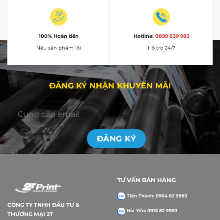
100% Hoàn tiền
Hotline:
0899 839 983
Nếu sản phẩm lỗi
Hỗ trợ 24/7
ĐĂNG KÝ NHẬN KHUYẾN MÃI
TƯ VẤN BÁN HÀNG
Tiến Thành: 0964 82 9983
CÔNG TY TNHH ĐẦU TƯ &
Hải Yến: 0915 82 9983
THƯƠNG MẠI 2T