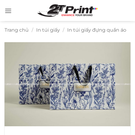
Bỏ
qua
nội
dung
Trang chủ
/
In túi giấy
/
In túi giấy đựng quần áo