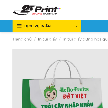
Bỏ
qua
nội
dung
DỊCH VỤ IN ẤN
Trang chủ
/
In túi giấy
/
In túi giấy đựng hoa q