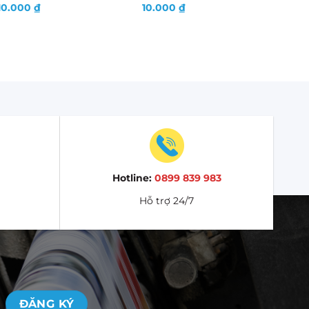
10.000
₫
10.000
₫
Hotline:
0899 839 983
Hỗ trợ 24/7