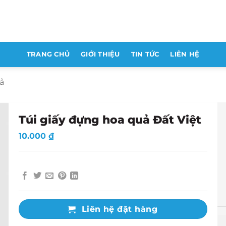
TRANG CHỦ
GIỚI THIỆU
TIN TỨC
LIÊN HỆ
uả
Túi giấy đựng hoa quả Đất Việt
10.000
₫
Liên hệ đặt hàng