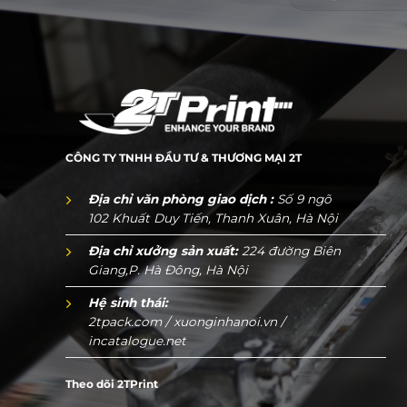
CÔNG TY TNHH ĐẦU TƯ & THƯƠNG MẠI 2T
Địa chỉ văn phòng giao dịch :
Số 9 ngõ
102 Khuất Duy Tiến, Thanh Xuân, Hà Nội
Địa chỉ xưởng sản xuất:
224 đường Biên
Giang,P. Hà Đông, Hà Nội
Hệ sinh thái:
2tpack.com
/
xuonginhanoi.vn
/
incatalogue.net
Theo dõi 2TPrint