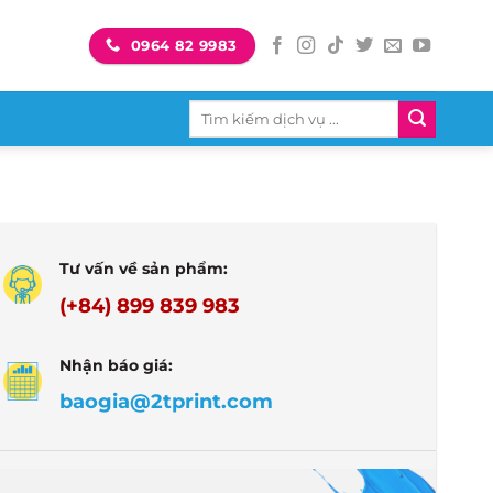
0964 82 9983
Tìm
kiếm:
Tư vấn về sản phẩm:
(+84) 899 839 983
Nhận báo giá:
baogia@2tprint.com