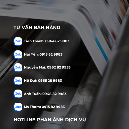
TƯ VẤN BÁN HÀNG
Tiến Thành: 0964 82 9983
Hải Yến: 0915 82 9983
Nguyễn Mai: 0962 82 9933
Hồ Đạt: 0965 28 9983
Anh Tuấn: 0948 82 9983
Ms Thơm: 0915 82 9983
HOTLINE PHẢN ÁNH DỊCH VỤ