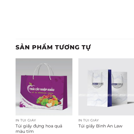
SẢN PHẨM TƯƠNG TỰ
IN TÚI GIẤY
IN TÚI GIẤY
Túi giấy đựng hoa quả
 Tết
Túi giấy Bình An Law
màu tím