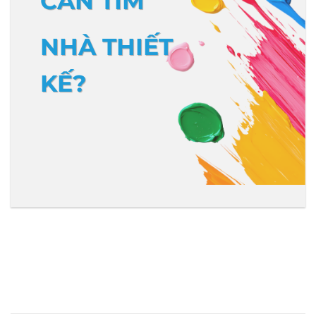
CẦN TÌM
NHÀ THIẾT
KẾ?