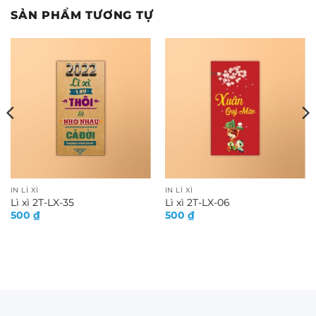
SẢN PHẨM TƯƠNG TỰ
IN LÌ XÌ
IN LÌ XÌ
Lì xì 2T-LX-35
Lì xì 2T-LX-06
500
₫
500
₫