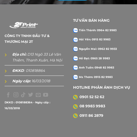
TƯ VẤN BÁN HÀNG
Tiến Thành: 0964 82 9983
CÔNG TY TNHH ĐẦU TƯ &
Hải Yến: 0915 82 9983
THƯƠNG MẠI 2T
Nguyễn Mai: 0962 82 9933
Địa chỉ:
D13 Ngõ 33 Lê Văn
Hồ Đạt: 0965 28 9983
Thiêm, Thanh Xuân, Hà Nội
Anh Tuấn: 0948 82 9983
ĐKKD
: 010818864
Ms Thơm: 0915 82 9983
Ngày cấp:
16/03/2018
HOTLINE PHẢN ÁNH DỊCH VỤ
0901 52 52 62
DKKD : 0108188364 - Ngày cấp :
08 9983 9983
16/03/2018
0911 86 2879