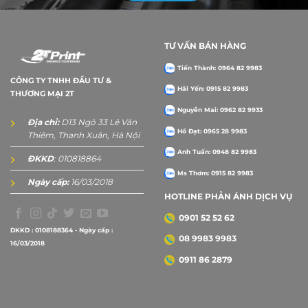
TƯ VẤN BÁN HÀNG
Tiến Thành: 0964 82 9983
CÔNG TY TNHH ĐẦU TƯ &
Hải Yến: 0915 82 9983
THƯƠNG MẠI 2T
Nguyễn Mai: 0962 82 9933
Địa chỉ:
D13 Ngõ 33 Lê Văn
Hồ Đạt: 0965 28 9983
Thiêm, Thanh Xuân, Hà Nội
Anh Tuấn: 0948 82 9983
ĐKKD
: 010818864
Ms Thơm: 0915 82 9983
Ngày cấp:
16/03/2018
HOTLINE PHẢN ÁNH DỊCH VỤ
0901 52 52 62
DKKD : 0108188364 - Ngày cấp :
08 9983 9983
16/03/2018
0911 86 2879