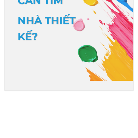
CẦN TÌM
NHÀ THIẾT
KẾ?