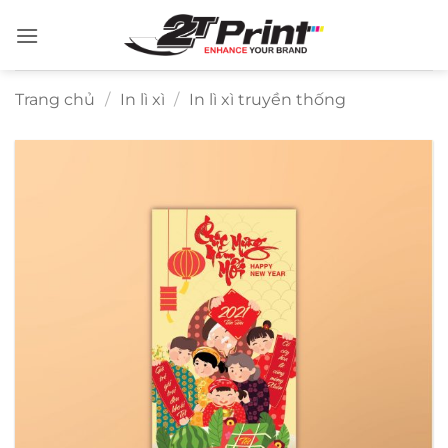
Bỏ
qua
nội
dung
Trang chủ
/
In lì xì
/
In lì xì truyền thống