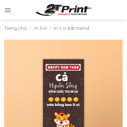
Bỏ
qua
nội
dung
Trang chủ
/
In lì xì
/
In lì xì bắt trend