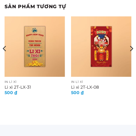
SẢN PHẨM TƯƠNG TỰ
IN LÌ XÌ
IN LÌ XÌ
Lì xì 2T-LX-31
Lì xì 2T-LX-08
500
₫
500
₫