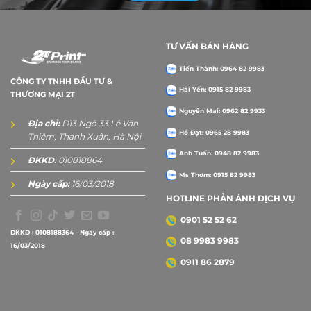
TƯ VẤN BÁN HÀNG
Tiến Thành: 0964 82 9983
CÔNG TY TNHH ĐẦU TƯ &
Hải Yến: 0915 82 9983
THƯƠNG MẠI 2T
Nguyễn Mai: 0962 82 9933
Địa chỉ:
D13 Ngõ 33 Lê Văn
Hồ Đạt: 0965 28 9983
Thiêm, Thanh Xuân, Hà Nội
Anh Tuấn: 0948 82 9983
ĐKKD
: 010818864
Ms Thơm: 0915 82 9983
Ngày cấp:
16/03/2018
HOTLINE PHẢN ÁNH DỊCH VỤ
0901 52 52 62
DKKD : 0108188364 - Ngày cấp :
08 9983 9983
16/03/2018
0911 86 2879