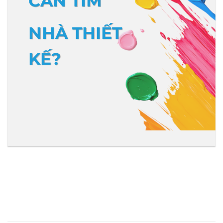
CẦN TÌM
NHÀ THIẾT
KẾ?