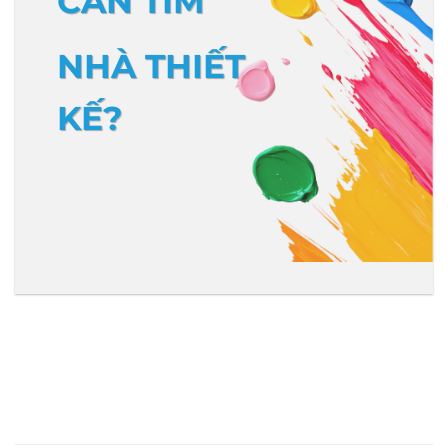
CẦN TÌM
NHÀ THIẾT
KẾ?