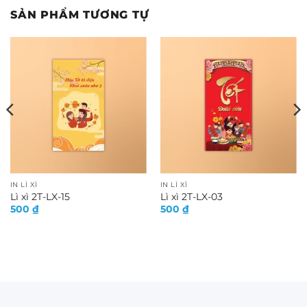
SẢN PHẨM TƯƠNG TỰ
IN LÌ XÌ
IN LÌ XÌ
Lì xì 2T-LX-15
Lì xì 2T-LX-03
500
₫
500
₫