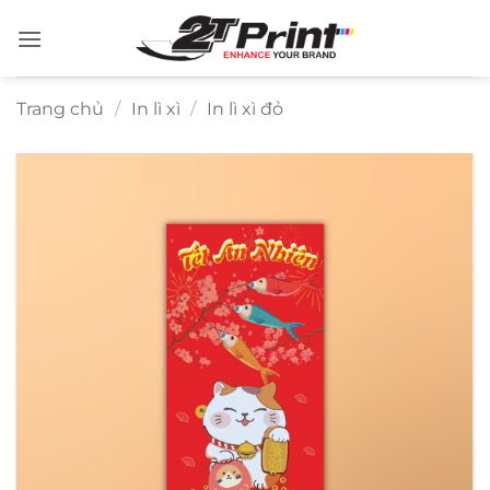
Bỏ
qua
nội
dung
Trang chủ
/
In lì xì
/
In lì xì đỏ