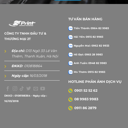
TƯ VẤN BÁN HÀNG
Tiến Thành: 0964 82 9983
CÔNG TY TNHH ĐẦU TƯ &
Hải Yến: 0915 82 9983
THƯƠNG MẠI 2T
Nguyễn Mai: 0962 82 9933
Địa chỉ:
D13 Ngõ 33 Lê Văn
Hồ Đạt: 0965 28 9983
Thiêm, Thanh Xuân, Hà Nội
Anh Tuấn: 0948 82 9983
ĐKKD
: 010818864
Ms Thơm: 0915 82 9983
Ngày cấp:
16/03/2018
HOTLINE PHẢN ÁNH DỊCH VỤ
0901 52 52 62
DKKD : 0108188364 - Ngày cấp :
08 9983 9983
16/03/2018
0911 86 2879