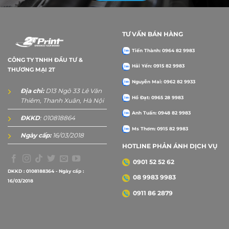
TƯ VẤN BÁN HÀNG
Tiến Thành: 0964 82 9983
CÔNG TY TNHH ĐẦU TƯ &
Hải Yến: 0915 82 9983
THƯƠNG MẠI 2T
Nguyễn Mai: 0962 82 9933
Địa chỉ:
D13 Ngõ 33 Lê Văn
Hồ Đạt: 0965 28 9983
Thiêm, Thanh Xuân, Hà Nội
Anh Tuấn: 0948 82 9983
ĐKKD
: 010818864
Ms Thơm: 0915 82 9983
Ngày cấp:
16/03/2018
HOTLINE PHẢN ÁNH DỊCH VỤ
0901 52 52 62
DKKD : 0108188364 - Ngày cấp :
08 9983 9983
16/03/2018
0911 86 2879