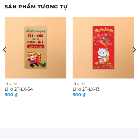
SẢN PHẨM TƯƠNG TỰ
IN LÌ XÌ
IN LÌ XÌ
Lì xì 2T-LX-34
Lì xì 2T-LX-13
500
₫
500
₫