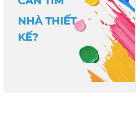
CẦN TÌM
NHÀ THIẾT
KẾ?