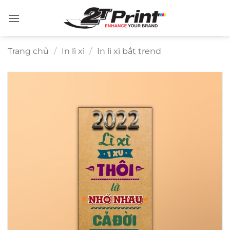
Bỏ
qua
nội
dung
Trang chủ
/
In lì xì
/
In lì xì bắt trend