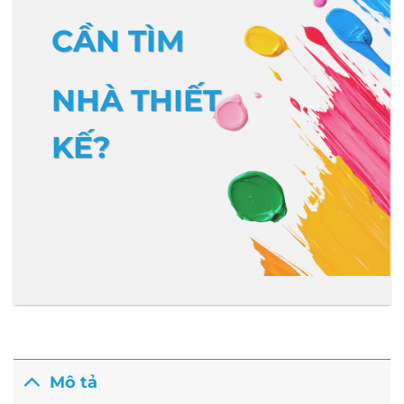
CẦN TÌM
NHÀ THIẾT
KẾ?
Mô tả