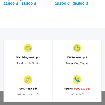
Khoảng
Khoảng
22.500
₫
–
35.500
₫
26.500
₫
–
39.500
₫
giá:
giá:
từ
từ
22.500 ₫
26.500 ₫
đến
đến
35.500 ₫
39.500 ₫
Giao hàng miễn phí
Đổi trả miễn phí
Hoá đơn trên 3 triệu
Trong vòng 7 ngày
100% Hoàn tiền
Hotline:
0899 839 983
Nếu sản phẩm lỗi
Hỗ trợ 24/7