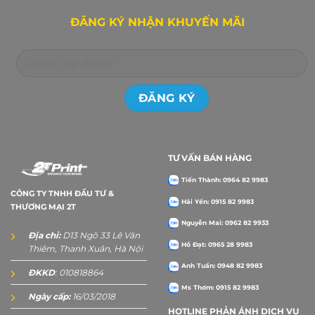
ĐĂNG KÝ NHẬN KHUYẾN MÃI
TƯ VẤN BÁN HÀNG
Tiến Thành: 0964 82 9983
CÔNG TY TNHH ĐẦU TƯ &
Hải Yến: 0915 82 9983
THƯƠNG MẠI 2T
Nguyễn Mai: 0962 82 9933
Địa chỉ:
D13 Ngõ 33 Lê Văn
Hồ Đạt: 0965 28 9983
Thiêm, Thanh Xuân, Hà Nội
Anh Tuấn: 0948 82 9983
ĐKKD
: 010818864
Ms Thơm: 0915 82 9983
Ngày cấp:
16/03/2018
HOTLINE PHẢN ÁNH DỊCH VỤ