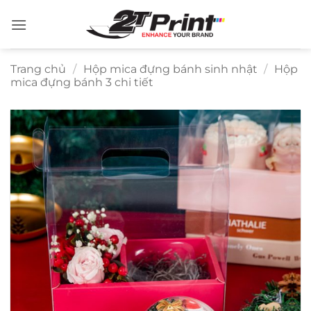
Bỏ
qua
nội
dung
Trang chủ
/
Hộp mica đựng bánh sinh nhật
/
Hộp
mica đựng bánh 3 chi tiết