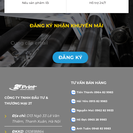
Nếu sản phẩm lỗi
Hỗ trợ 24/7
ĐĂNG KÝ NHẬN KHUYẾN MÃI
TƯ VẤN BÁN HÀNG
Tiến Thành: 0964 82 9983
CÔNG TY TNHH ĐẦU TƯ &
Hải Yến: 0915 82 9983
THƯƠNG MẠI 2T
Nguyễn Mai: 0962 82 9933
Địa chỉ:
D13 Ngõ 33 Lê Văn
Hồ Đạt: 0965 28 9983
Thiêm, Thanh Xuân, Hà Nội
Anh Tuấn: 0948 82 9983
ĐKKD
: 010818864