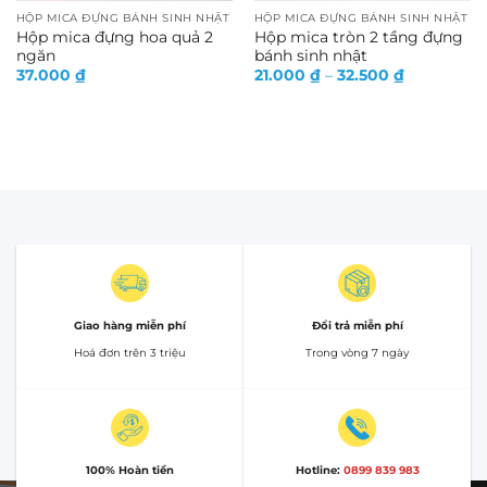
HỘP MICA ĐỰNG BÁNH SINH NHẬT
HỘP MICA ĐỰNG BÁNH SINH NHẬT
Hộp mica đựng hoa quả 2
Hộp mica tròn 2 tầng đựng
ngăn
bánh sinh nhật
Khoảng
37.000
₫
21.000
₫
–
32.500
₫
giá:
từ
21.000 ₫
đến
32.500 ₫
Giao hàng miễn phí
Đổi trả miễn phí
Hoá đơn trên 3 triệu
Trong vòng 7 ngày
100% Hoàn tiền
Hotline:
0899 839 983