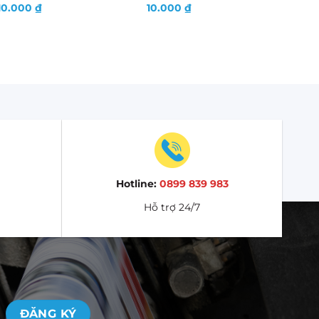
10.000
₫
10.000
₫
Hotline:
0899 839 983
Hỗ trợ 24/7