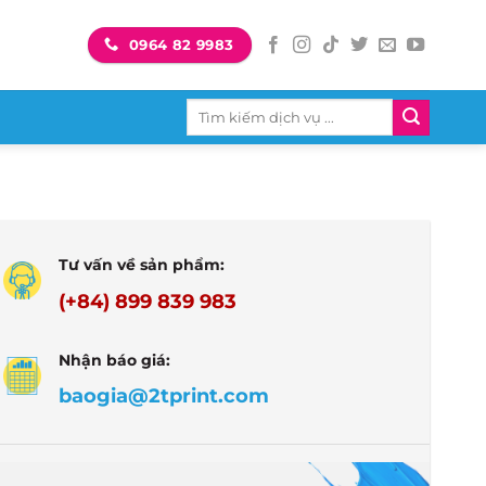
0964 82 9983
Tìm
kiếm:
Tư vấn về sản phẩm:
(+84) 899 839 983
Nhận báo giá:
baogia@2tprint.com