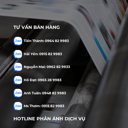
TƯ VẤN BÁN HÀNG
Tiến Thành: 0964 82 9983
Hải Yến: 0915 82 9983
Nguyễn Mai: 0962 82 9933
Hồ Đạt: 0965 28 9983
Anh Tuấn: 0948 82 9983
Ms Thơm: 0915 82 9983
HOTLINE PHẢN ÁNH DỊCH VỤ