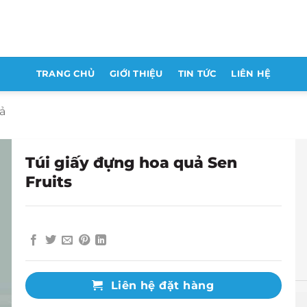
TRANG CHỦ
GIỚI THIỆU
TIN TỨC
LIÊN HỆ
uả
Túi giấy đựng hoa quả Sen
Fruits
Liên hệ đặt hàng