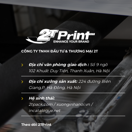
CÔNG TY TNHH ĐẦU TƯ & THƯƠNG MẠI 2T
Địa chỉ văn phòng giao dịch :
Số 9 ngõ
102 Khuất Duy Tiến, Thanh Xuân, Hà Nội
Địa chỉ xưởng sản xuất:
224 đường Biên
Giang,P. Hà Đông, Hà Nội
Hệ sinh thái:
2tpack.com
/
xuonginhanoi.vn
/
incatalogue.net
Theo dõi 2TPrint