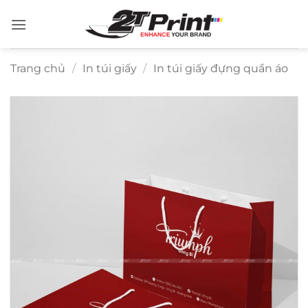
Bỏ
qua
nội
dung
Trang chủ
/
In túi giấy
/
In túi giấy đựng quần áo