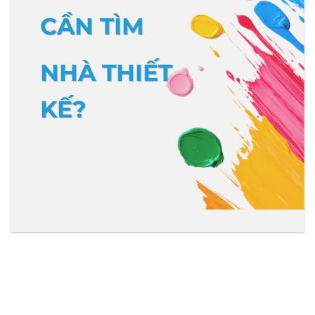
CẦN TÌM
NHÀ THIẾT
KẾ?