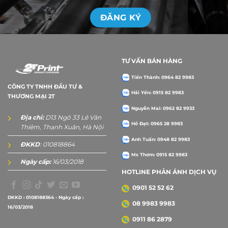
TƯ VẤN BÁN HÀNG
Tiến Thành: 0964 82 9983
CÔNG TY TNHH ĐẦU TƯ &
Hải Yến: 0915 82 9983
THƯƠNG MẠI 2T
Nguyễn Mai: 0962 82 9933
Địa chỉ:
D13 Ngõ 33 Lê Văn
Hồ Đạt: 0965 28 9983
Thiêm, Thanh Xuân, Hà Nội
Anh Tuấn: 0948 82 9983
ĐKKD
: 010818864
Ms Thơm: 0915 82 9983
Ngày cấp:
16/03/2018
HOTLINE PHẢN ÁNH DỊCH VỤ
0901 52 52 62
DKKD : 0108188364 - Ngày cấp :
08 9983 9983
16/03/2018
0911 86 2879