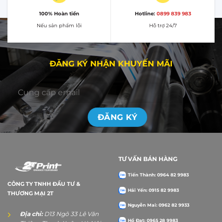
100% Hoàn tiền
Hotline:
0899 839 983
Nếu sản phẩm lỗi
Hỗ trợ 24/7
ĐĂNG KÝ NHẬN KHUYẾN MÃI
TƯ VẤN BÁN HÀNG
Tiến Thành: 0964 82 9983
CÔNG TY TNHH ĐẦU TƯ &
Hải Yến: 0915 82 9983
THƯƠNG MẠI 2T
Nguyễn Mai: 0962 82 9933
Địa chỉ:
D13 Ngõ 33 Lê Văn
Hồ Đạt: 0965 28 9983