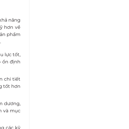
 khả năng
kỹ hơn về
 sản phẩm
.
 lực tốt,
p ổn định
 chi tiết
g tốt hơn
m dương,
ẩm và mục
ng các kỹ