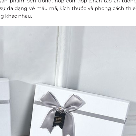
ệ sản phẩm bên trong, hộp còn góp phần tạo ấn tượn
sự đa dạng về mẫu mã, kích thước và phong cách thiế
ng khác nhau.