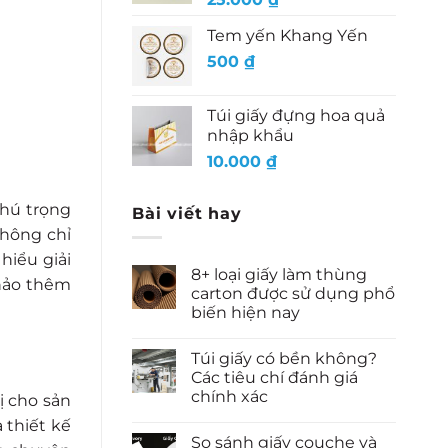
Tem yến Khang Yến
500
₫
Túi giấy đựng hoa quả
nhập khẩu
10.000
₫
chú trọng
Bài viết hay
không chỉ
hiểu giải
8+ loại giấy làm thùng
khảo thêm
carton được sử dụng phổ
biến hiện nay
Túi giấy có bền không?
Các tiêu chí đánh giá
chính xác
ị cho sản
 thiết kế
So sánh giấy couche và