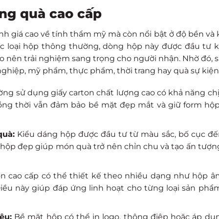
ng quà cao cấp
h giá cao về tính thẩm mỹ mà còn nổi bật ở độ bền và
ác loại hộp thông thường, dòng hộp này được đầu tư 
ạo nên trải nghiệm sang trọng cho người nhận. Nhờ đó,
ghiệp, mỹ phẩm, thực phẩm, thời trang hay quà sự kiện
ng sử dụng giấy carton chất lượng cao có khả năng chịu
ồng thời vẫn đảm bảo bề mặt đẹp mắt và giữ form hộ
quà:
Kiểu dáng hộp được đầu tư từ màu sắc, bố cục đến
c hộp đẹp giúp món quà trở nên chỉn chu và tạo ấn tượn
n cao cấp có thể thiết kế theo nhiều dạng như hộp â
ều này giúp đáp ứng linh hoạt cho từng loại sản ph
ệu:
Bề mặt hộp có thể in logo, thông điệp hoặc áp dụ