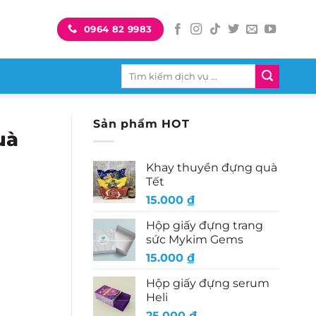
0964 82 9983
Tìm
kiếm:
Sản phẩm HOT
uà
Khay thuyền đựng quà
Tết
15.000
₫
Hộp giấy đựng trang
sức Mykim Gems
15.000
₫
Hộp giấy đựng serum
Heli
25.000
₫