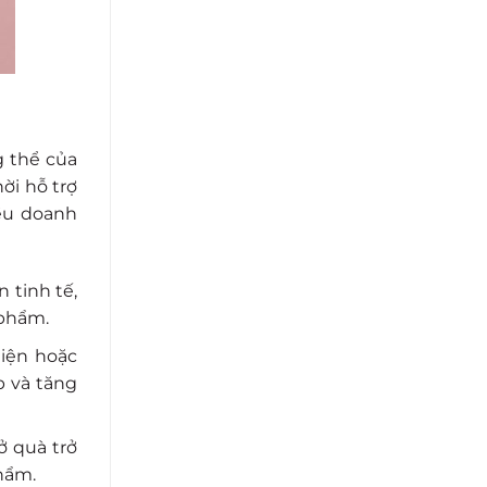
g thể của
ời hỗ trợ
ều doanh
 tinh tế,
 phẩm.
iện hoặc
p và tăng
ở quà trở
hẩm.