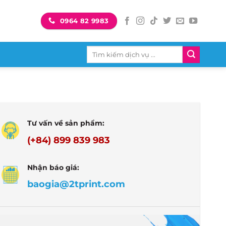
0964 82 9983
Tìm
kiếm:
Tư vấn về sản phẩm:
(+84) 899 839 983
Nhận báo giá:
baogia@2tprint.com