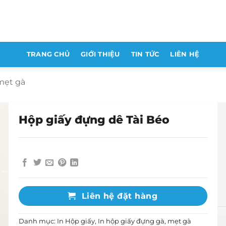
TRANG CHỦ
GIỚI THIỆU
TIN TỨC
LIÊN HỆ
mẹt gà
Hộp giấy đựng dê Tài Béo
Liên hệ đặt hàng
Danh mục:
In Hộp giấy
,
In hộp giấy đựng gà, mẹt gà