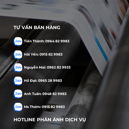
TƯ VẤN BÁN HÀNG
Tiến Thành: 0964 82 9983
Hải Yến: 0915 82 9983
Nguyễn Mai: 0962 82 9933
Hồ Đạt: 0965 28 9983
Anh Tuấn: 0948 82 9983
Ms Thơm: 0915 82 9983
HOTLINE PHẢN ÁNH DỊCH VỤ