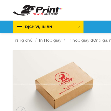
Bỏ
qua
nội
dung
DỊCH VỤ IN ẤN
Trang chủ
/
In Hộp giấy
/
In hộp giấy đựng gà, 