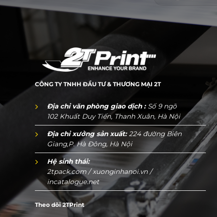
CÔNG TY TNHH ĐẦU TƯ & THƯƠNG MẠI 2T
Địa chỉ văn phòng giao dịch :
Số 9 ngõ
102 Khuất Duy Tiến, Thanh Xuân, Hà Nội
Địa chỉ xưởng sản xuất:
224 đường Biên
Giang,P. Hà Đông, Hà Nội
Hệ sinh thái:
2tpack.com
/
xuonginhanoi.vn
/
incatalogue.net
Theo dõi 2TPrint