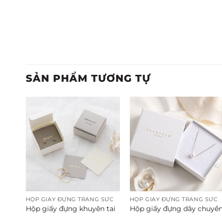
SẢN PHẨM TƯƠNG TỰ
SỨC
HỘP GIẤY ĐỰNG TRANG SỨC
HỘP GIẤY ĐỰNG TRANG SỨC
sức
Hộp giấy đựng khuyên tai
Hộp giấy đựng dây chuyề