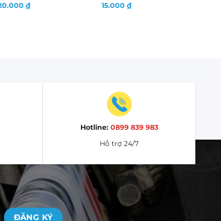
20.000
₫
15.000
₫
Hotline:
0899 839 983
Hỗ trợ 24/7