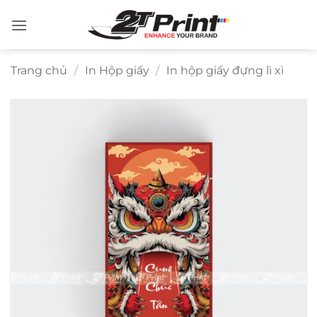
Bỏ
qua
nội
dung
Trang chủ
/
In Hộp giấy
/
In hộp giấy đựng lì xì