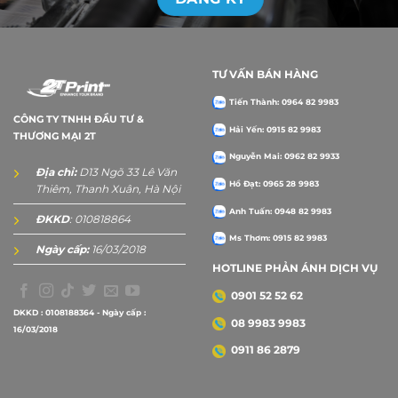
TƯ VẤN BÁN HÀNG
Tiến Thành: 0964 82 9983
CÔNG TY TNHH ĐẦU TƯ &
Hải Yến: 0915 82 9983
THƯƠNG MẠI 2T
Nguyễn Mai: 0962 82 9933
Địa chỉ:
D13 Ngõ 33 Lê Văn
Hồ Đạt: 0965 28 9983
Thiêm, Thanh Xuân, Hà Nội
Anh Tuấn: 0948 82 9983
ĐKKD
: 010818864
Ms Thơm: 0915 82 9983
Ngày cấp:
16/03/2018
HOTLINE PHẢN ÁNH DỊCH VỤ
0901 52 52 62
DKKD : 0108188364 - Ngày cấp :
08 9983 9983
16/03/2018
0911 86 2879