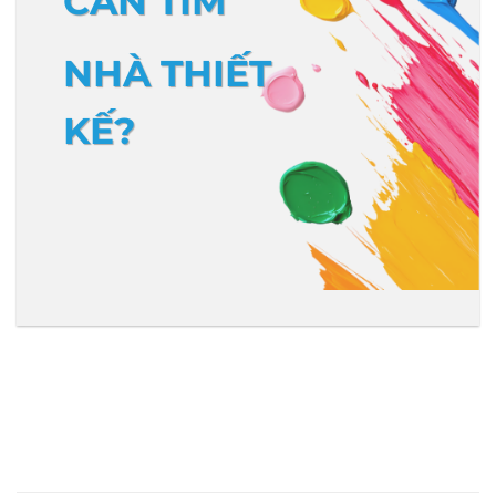
CẦN TÌM
NHÀ THIẾT
KẾ?