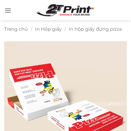
Bỏ
qua
nội
dung
Trang chủ
/
In Hộp giấy
/
In hộp giấy đựng pizza