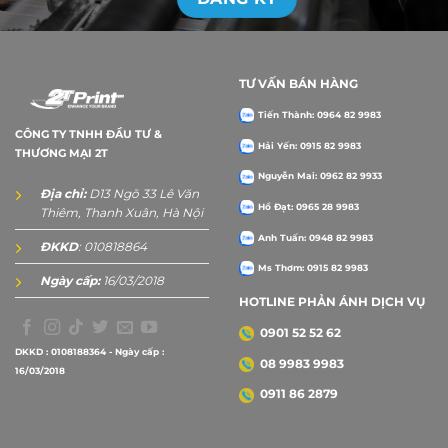
TƯ VẤN BÁN HÀNG
Tiến Thành: 0964 82 9983
CÔNG TY TNHH ĐẦU TƯ &
Hải Yến: 0915 82 9983
THƯƠNG MẠI 2T
Nguyễn Mai: 0962 82 9933
Địa chỉ:
D13 Ngõ 33 Lê Văn
Hồ Đạt: 0965 28 9983
Thiêm, Thanh Xuân, Hà Nội
Anh Tuấn: 0948 82 9983
ĐKKD
: 010818864
Ms Thơm: 0915 82 9983
Ngày cấp:
16/03/2018
HOTLINE PHẢN ÁNH DỊCH VỤ
0901 52 52 62
DKKD : 0108188364 - Ngày cấp :
08 9983 9983
16/03/2018
0911 86 2879