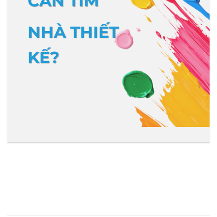
CẦN TÌM
NHÀ THIẾT
KẾ?