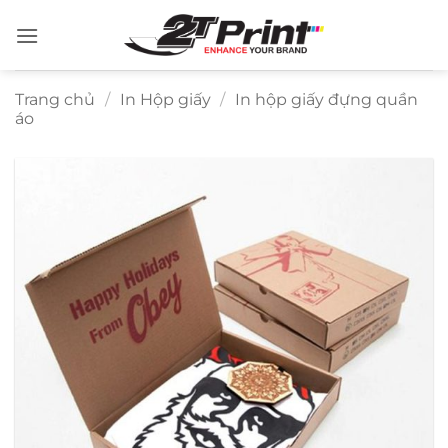
Bỏ
qua
nội
dung
Trang chủ
/
In Hộp giấy
/
In hộp giấy đựng quần
áo