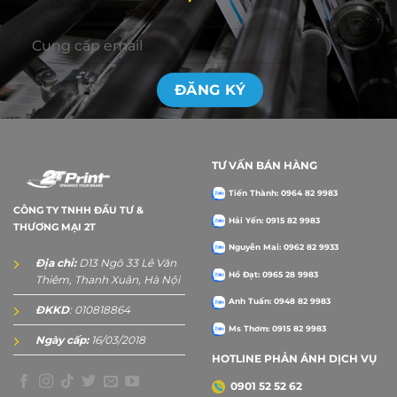
TƯ VẤN BÁN HÀNG
Tiến Thành: 0964 82 9983
CÔNG TY TNHH ĐẦU TƯ &
Hải Yến: 0915 82 9983
THƯƠNG MẠI 2T
Nguyễn Mai: 0962 82 9933
Địa chỉ:
D13 Ngõ 33 Lê Văn
Hồ Đạt: 0965 28 9983
Thiêm, Thanh Xuân, Hà Nội
Anh Tuấn: 0948 82 9983
ĐKKD
: 010818864
Ms Thơm: 0915 82 9983
Ngày cấp:
16/03/2018
HOTLINE PHẢN ÁNH DỊCH VỤ
0901 52 52 62