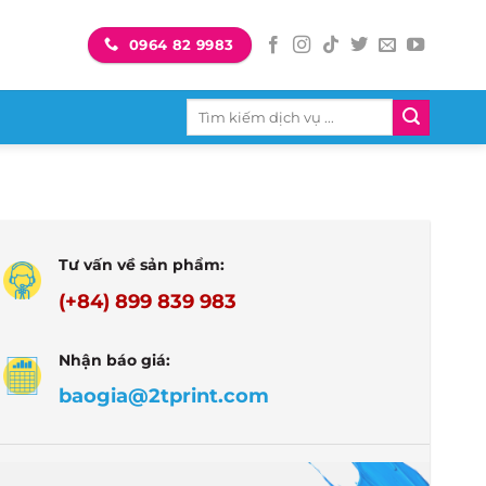
0964 82 9983
Tìm
kiếm:
Tư vấn về sản phẩm:
(+84) 899 839 983
Nhận báo giá:
baogia@2tprint.com