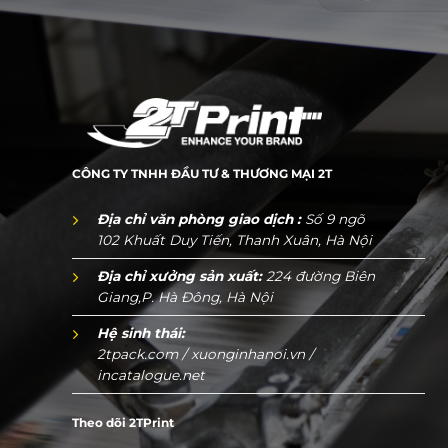
CÔNG TY TNHH ĐẦU TƯ & THƯƠNG MẠI 2T
Địa chỉ văn phòng giao dịch :
Số 9 ngõ
102 Khuất Duy Tiến, Thanh Xuân, Hà Nội
Địa chỉ xưởng sản xuất:
224 đường Biên
Giang,P. Hà Đông, Hà Nội
Hệ sinh thái:
2tpack.com
/
xuonginhanoi.vn
/
incatalogue.net
Theo dõi 2TPrint