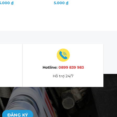
5.000
₫
5.000
₫
Hotline:
0899 839 983
Hỗ trợ 24/7