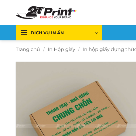
Bỏ
qua
nội
dung
DỊCH VỤ IN ẤN
Trang chủ
/
In Hộp giấy
/
In hộp giấy đựng thứ