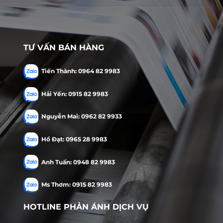
TƯ VẤN BÁN HÀNG
Tiến Thành: 0964 82 9983
Hải Yến: 0915 82 9983
Nguyễn Mai: 0962 82 9933
Hồ Đạt: 0965 28 9983
Anh Tuấn: 0948 82 9983
Ms Thơm: 0915 82 9983
HOTLINE PHẢN ÁNH DỊCH VỤ