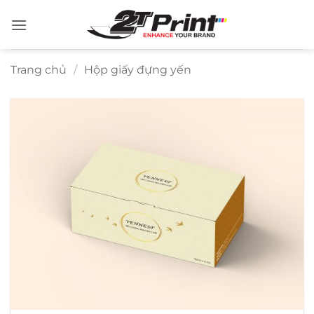
Bỏ
qua
nội
dung
Trang chủ
/
Hộp giấy đựng yến