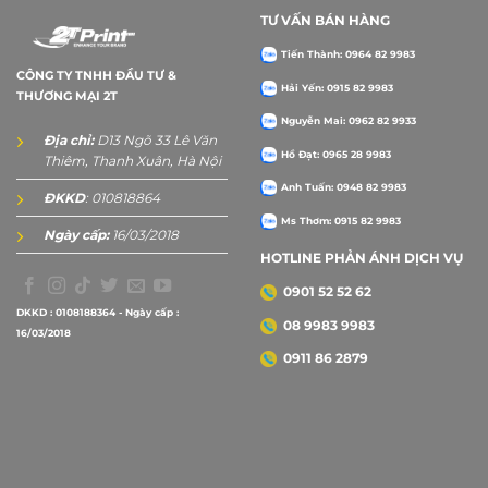
TƯ VẤN BÁN HÀNG
Tiến Thành: 0964 82 9983
CÔNG TY TNHH ĐẦU TƯ &
Hải Yến: 0915 82 9983
THƯƠNG MẠI 2T
Nguyễn Mai: 0962 82 9933
Địa chỉ:
D13 Ngõ 33 Lê Văn
Hồ Đạt: 0965 28 9983
Thiêm, Thanh Xuân, Hà Nội
Anh Tuấn: 0948 82 9983
ĐKKD
: 010818864
Ms Thơm: 0915 82 9983
Ngày cấp:
16/03/2018
HOTLINE PHẢN ÁNH DỊCH VỤ
0901 52 52 62
DKKD : 0108188364 - Ngày cấp :
08 9983 9983
16/03/2018
0911 86 2879