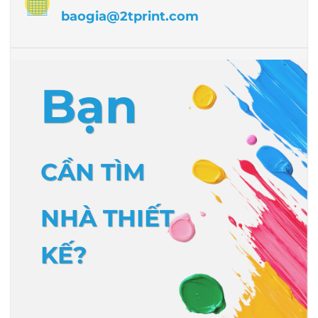
baogia@2tprint.com
Bạn
CẦN TÌM
NHÀ THIẾT
KẾ?