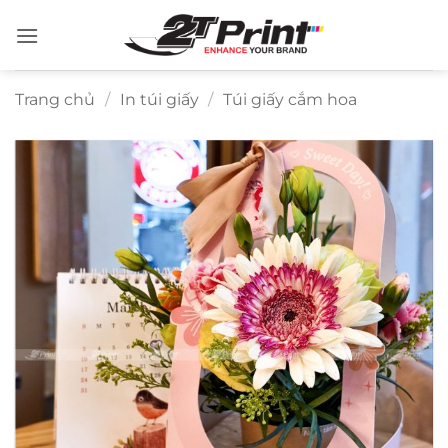
Bỏ
qua
nội
dung
Trang chủ
/
In túi giấy
/
Túi giấy cắm hoa