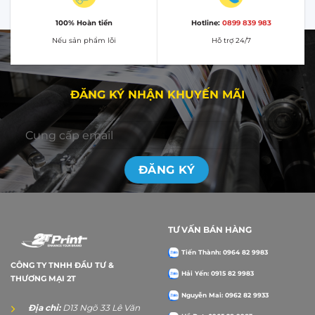
100% Hoàn tiền
Hotline:
0899 839 983
Nếu sản phẩm lỗi
Hỗ trợ 24/7
ĐĂNG KÝ NHẬN KHUYẾN MÃI
TƯ VẤN BÁN HÀNG
Tiến Thành: 0964 82 9983
CÔNG TY TNHH ĐẦU TƯ &
Hải Yến: 0915 82 9983
THƯƠNG MẠI 2T
Nguyễn Mai: 0962 82 9933
Địa chỉ:
D13 Ngõ 33 Lê Văn