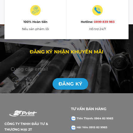
100% Hoàn tiền
Hotline:
0899 839 983
Nếu sản phẩm lỗi
Hỗ trợ 24/7
ĐĂNG KÝ NHẬN KHUYẾN MÃI
TƯ VẤN BÁN HÀNG
Tiến Thành: 0964 82 9983
CÔNG TY TNHH ĐẦU TƯ &
Hải Yến: 0915 82 9983
THƯƠNG MẠI 2T