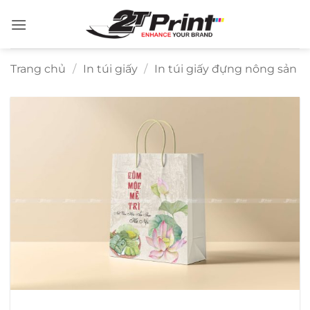
Bỏ
qua
nội
dung
Trang chủ
/
In túi giấy
/
In túi giấy đựng nông sản