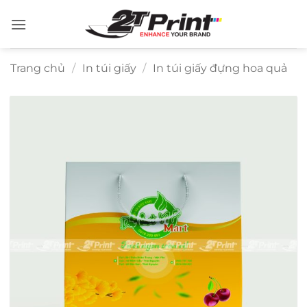
Bỏ
qua
nội
dung
Trang chủ
/
In túi giấy
/
In túi giấy đựng hoa quả