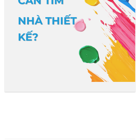
CẦN TÌM
NHÀ THIẾT
KẾ?