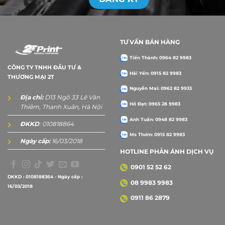
TƯ VẤN BÁN HÀNG
Tiến Thành: 0964 82 9983
CÔNG TY TNHH ĐẦU TƯ &
Hải Yến: 0915 82 9983
THƯƠNG MẠI 2T
Nguyễn Mai: 0962 82 9933
Địa chỉ:
D13 Ngõ 33 Lê Văn
Hồ Đạt: 0965 28 9983
Thiêm, Thanh Xuân, Hà Nội
Anh Tuấn: 0948 82 9983
ĐKKD
: 010818864
Ms Thơm: 0915 82 9983
Ngày cấp:
16/03/2018
HOTLINE PHẢN ÁNH DỊCH VỤ
0901 52 52 62
DKKD : 0108188364 - Ngày cấp :
08 9983 9983
16/03/2018
0911 86 2879