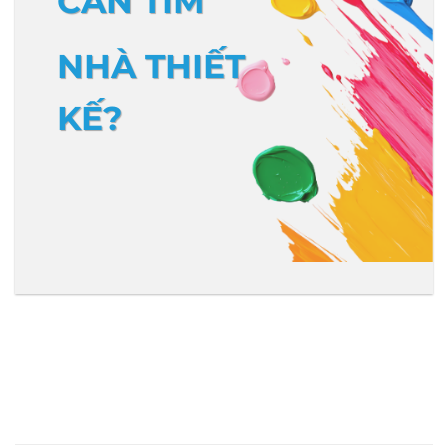
CẦN TÌM
NHÀ THIẾT
KẾ?