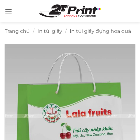
Bỏ
qua
nội
dung
Trang chủ
/
In túi giấy
/
In túi giấy đựng hoa quả