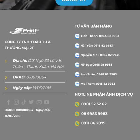
TƯ VẤN BÁN HÀNG
Tiến Thành: 0964 82 9983
CÔNG TY TNHH ĐẦU TƯ &
Hải Yến: 0915 82 9983
THƯƠNG MẠI 2T
Nguyễn Mai: 0962 82 9933
Địa chỉ:
D13 Ngõ 33 Lê Văn
Hồ Đạt: 0965 28 9983
Thiêm, Thanh Xuân, Hà Nội
Anh Tuấn: 0948 82 9983
ĐKKD
: 010818864
Ms Thơm: 0915 82 9983
Ngày cấp:
16/03/2018
HOTLINE PHẢN ÁNH DỊCH VỤ
0901 52 52 62
DKKD : 0108188364 - Ngày cấp :
08 9983 9983
16/03/2018
0911 86 2879