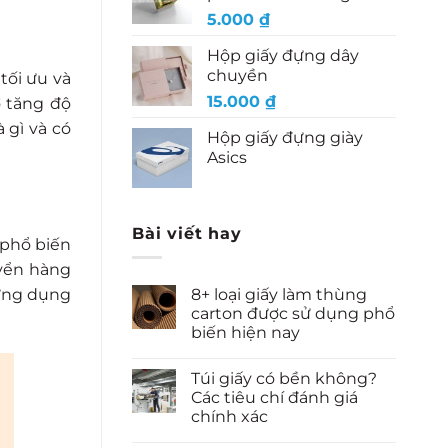
5.000
₫
Hộp giấy đựng dây
chuyền
tối ưu và
15.000
₫
ợ tăng độ
à gì
và có
Hộp giấy đựng giày
Asics
Bài viết hay
 phổ biến
uyển hàng
8+ loại giấy làm thùng
 ứng dụng
carton được sử dụng phổ
biến hiện nay
Túi giấy có bền không?
Các tiêu chí đánh giá
chính xác