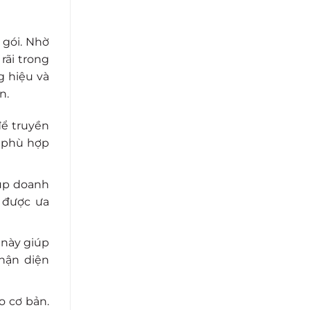
 gói. Nhờ
rãi trong
g hiệu và
n.
để truyền
à phù hợp
iúp doanh
 được ưa
 này giúp
hận diện
o cơ bản.