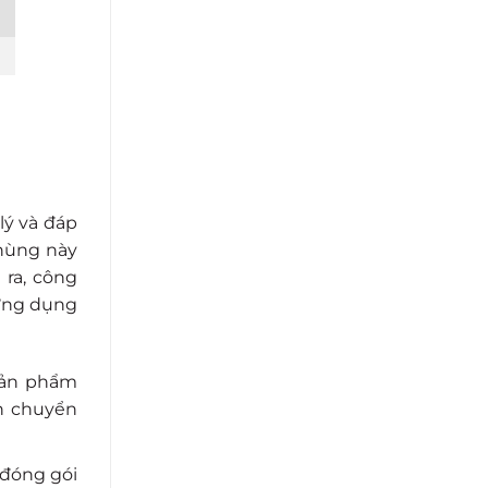
lý và đáp
thùng này
ra, công
 ứng dụng
sản phẩm
ận chuyển
 đóng gói