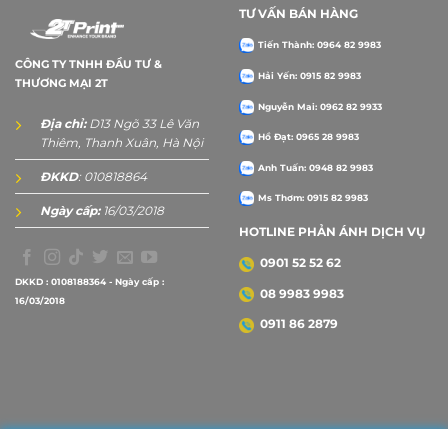
TƯ VẤN BÁN HÀNG
Tiến Thành: 0964 82 9983
CÔNG TY TNHH ĐẦU TƯ &
Hải Yến: 0915 82 9983
THƯƠNG MẠI 2T
Nguyễn Mai: 0962 82 9933
Địa chỉ:
D13 Ngõ 33 Lê Văn
Hồ Đạt: 0965 28 9983
Thiêm, Thanh Xuân, Hà Nội
Anh Tuấn: 0948 82 9983
ĐKKD
: 010818864
Ms Thơm: 0915 82 9983
Ngày cấp:
16/03/2018
HOTLINE PHẢN ÁNH DỊCH VỤ
0901 52 52 62
DKKD : 0108188364 - Ngày cấp :
08 9983 9983
16/03/2018
0911 86 2879