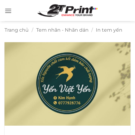
Bỏ
qua
nội
dung
Trang chủ
/
Tem nhãn - Nhãn dán
/
In tem yến