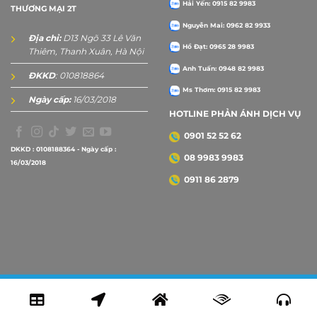
Hải Yến: 0915 82 9983
THƯƠNG MẠI 2T
Nguyễn Mai: 0962 82 9933
Địa chỉ:
D13 Ngõ 33 Lê Văn
Hồ Đạt: 0965 28 9983
Thiêm, Thanh Xuân, Hà Nội
Anh Tuấn: 0948 82 9983
ĐKKD
: 010818864
Ms Thơm: 0915 82 9983
Ngày cấp:
16/03/2018
HOTLINE PHẢN ÁNH DỊCH VỤ
0901 52 52 62
DKKD : 0108188364 - Ngày cấp :
08 9983 9983
16/03/2018
0911 86 2879
Copyright 2026 ©
2Tprint