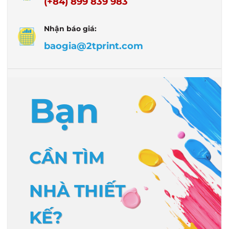
(+84) 899 839 983
Nhận báo giá:
baogia@2tprint.com
Bạn
CẦN TÌM
NHÀ THIẾT
KẾ?