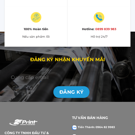
100% Hoàn tiền
Hotline:
0899 839 983
Nếu sản phẩm lỗi
Hỗ trợ 24/7
ĐĂNG KÝ NHẬN KHUYẾN MÃI
TƯ VẤN BÁN HÀNG
Tiến Thành: 0964 82 9983
CÔNG TY TNHH ĐẦU TƯ &