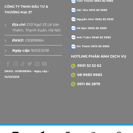
Tiến Thành: 0964 82 9983
CÔNG TY TNHH ĐẦU TƯ &
Hải Yến: 0915 82 9983
THƯƠNG MẠI 2T
Nguyễn Mai: 0962 82 9933
Địa chỉ:
D13 Ngõ 33 Lê Văn
Hồ Đạt: 0965 28 9983
Thiêm, Thanh Xuân, Hà Nội
Anh Tuấn: 0948 82 9983
ĐKKD
: 010818864
Ms Thơm: 0915 82 9983
Ngày cấp:
16/03/2018
HOTLINE PHẢN ÁNH DỊCH VỤ
0901 52 52 62
DKKD : 0108188364 - Ngày cấp :
08 9983 9983
16/03/2018
0911 86 2879
Copyright 2026 ©
2Tprint