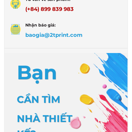
(+84) 899 839 983
Nhận báo giá:
baogia@2tprint.com
Bạn
CẦN TÌM
NHÀ THIẾT