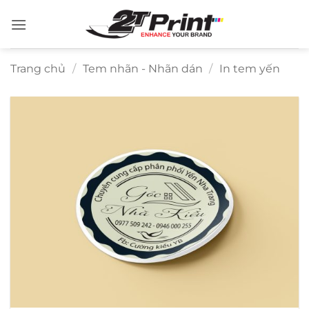
Bỏ
qua
nội
dung
Trang chủ
/
Tem nhãn - Nhãn dán
/
In tem yến