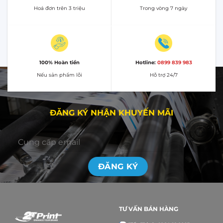
Hoá đơn trên 3 triệu
Trong vòng 7 ngày
100% Hoàn tiền
Hotline:
0899 839 983
Nếu sản phẩm lỗi
Hỗ trợ 24/7
ĐĂNG KÝ NHẬN KHUYẾN MÃI
TƯ VẤN BÁN HÀNG