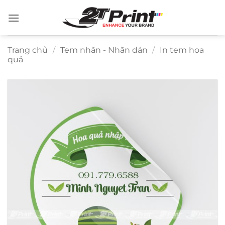
Bỏ
qua
nội
dung
Trang chủ
/
Tem nhãn - Nhãn dán
/
In tem hoa
quả