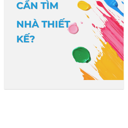
CẦN TÌM
NHÀ THIẾT
KẾ?