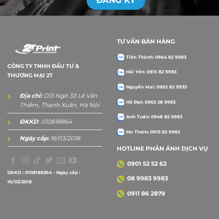
TƯ VẤN BÁN HÀNG
Tiến Thành: 0964 82 9983
CÔNG TY TNHH ĐẦU TƯ &
Hải Yến: 0915 82 9983
THƯƠNG MẠI 2T
Nguyễn Mai: 0962 82 9933
Địa chỉ:
D13 Ngõ 33 Lê Văn
Hồ Đạt: 0965 28 9983
Thiêm, Thanh Xuân, Hà Nội
Anh Tuấn: 0948 82 9983
ĐKKD
: 010818864
Ms Thơm: 0915 82 9983
Ngày cấp:
16/03/2018
HOTLINE PHẢN ÁNH DỊCH VỤ
0901 52 52 62
DKKD : 0108188364 - Ngày cấp :
08 9983 9983
16/03/2018
0911 86 2879