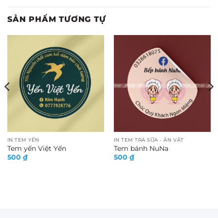
SẢN PHẨM TƯƠNG TỰ
IN TEM YẾN
IN TEM TRÀ SỮA - ĂN VẶT
Tem yến Việt Yến
Tem bánh NuNa
500
₫
500
₫