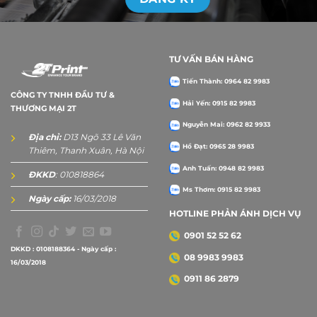
TƯ VẤN BÁN HÀNG
Tiến Thành: 0964 82 9983
CÔNG TY TNHH ĐẦU TƯ &
Hải Yến: 0915 82 9983
THƯƠNG MẠI 2T
Nguyễn Mai: 0962 82 9933
Địa chỉ:
D13 Ngõ 33 Lê Văn
Hồ Đạt: 0965 28 9983
Thiêm, Thanh Xuân, Hà Nội
Anh Tuấn: 0948 82 9983
ĐKKD
: 010818864
Ms Thơm: 0915 82 9983
Ngày cấp:
16/03/2018
HOTLINE PHẢN ÁNH DỊCH VỤ
0901 52 52 62
DKKD : 0108188364 - Ngày cấp :
08 9983 9983
16/03/2018
0911 86 2879