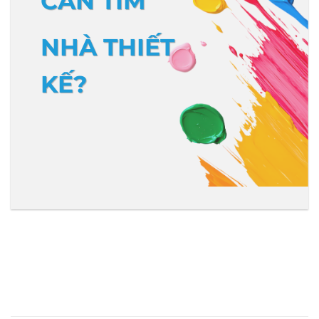
CẦN TÌM
NHÀ THIẾT
KẾ?