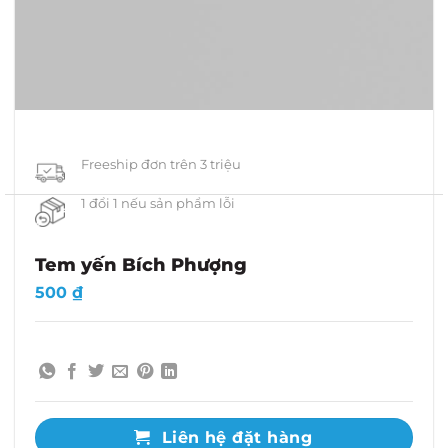
Freeship đơn trên 3 triệu
1 đổi 1 nếu sản phẩm lỗi
Tem yến Bích Phượng
500
₫
Liên hệ đặt hàng