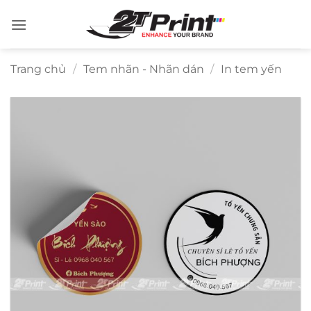
Bỏ
qua
nội
dung
Trang chủ
/
Tem nhãn - Nhãn dán
/
In tem yến