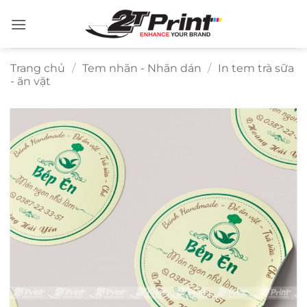
Bỏ
qua
nội
dung
Trang chủ
/
Tem nhãn - Nhãn dán
/
In tem trà sữa
- ăn vặt