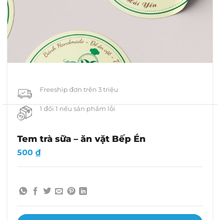
Freeship đơn trên 3 triệu
1 đổi 1 nếu sản phẩm lỗi
Tem trà sữa – ăn vặt Bếp Én
500
₫