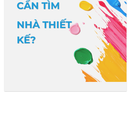
CẦN TÌM
NHÀ THIẾT
KẾ?