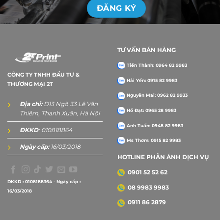
TƯ VẤN BÁN HÀNG
Tiến Thành: 0964 82 9983
CÔNG TY TNHH ĐẦU TƯ &
Hải Yến: 0915 82 9983
THƯƠNG MẠI 2T
Nguyễn Mai: 0962 82 9933
Địa chỉ:
D13 Ngõ 33 Lê Văn
Hồ Đạt: 0965 28 9983
Thiêm, Thanh Xuân, Hà Nội
Anh Tuấn: 0948 82 9983
ĐKKD
: 010818864
Ms Thơm: 0915 82 9983
Ngày cấp:
16/03/2018
HOTLINE PHẢN ÁNH DỊCH VỤ
0901 52 52 62
DKKD : 0108188364 - Ngày cấp :
08 9983 9983
16/03/2018
0911 86 2879