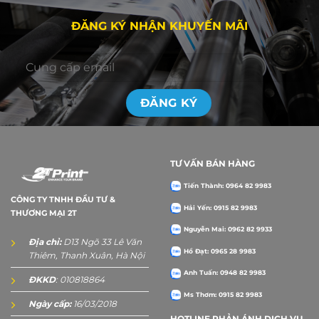
ĐĂNG KÝ NHẬN KHUYẾN MÃI
TƯ VẤN BÁN HÀNG
Tiến Thành: 0964 82 9983
CÔNG TY TNHH ĐẦU TƯ &
Hải Yến: 0915 82 9983
THƯƠNG MẠI 2T
Nguyễn Mai: 0962 82 9933
Địa chỉ:
D13 Ngõ 33 Lê Văn
Hồ Đạt: 0965 28 9983
Thiêm, Thanh Xuân, Hà Nội
Anh Tuấn: 0948 82 9983
ĐKKD
: 010818864
Ms Thơm: 0915 82 9983
Ngày cấp:
16/03/2018
HOTLINE PHẢN ÁNH DỊCH VỤ