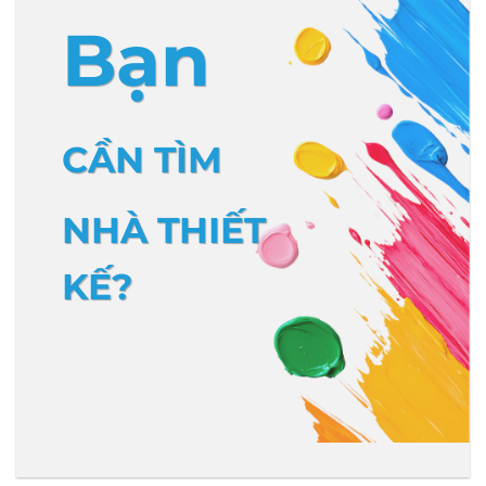
Bạn
CẦN TÌM
NHÀ THIẾT
KẾ?