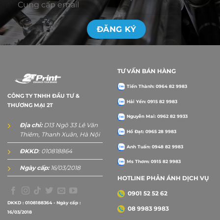
TƯ VẤN BÁN HÀNG
Tiến Thành: 0964 82 9983
CÔNG TY TNHH ĐẦU TƯ &
Hải Yến: 0915 82 9983
THƯƠNG MẠI 2T
Nguyễn Mai: 0962 82 9933
Địa chỉ:
D13 Ngõ 33 Lê Văn
Hồ Đạt: 0965 28 9983
Thiêm, Thanh Xuân, Hà Nội
Anh Tuấn: 0948 82 9983
ĐKKD
: 010818864
Ms Thơm: 0915 82 9983
Ngày cấp:
16/03/2018
HOTLINE PHẢN ÁNH DỊCH VỤ
0901 52 52 62
DKKD : 0108188364 - Ngày cấp :
08 9983 9983
16/03/2018