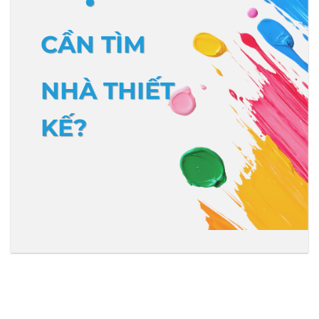
CẦN TÌM
NHÀ THIẾT
KẾ?