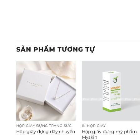
SẢN PHẨM TƯƠNG TỰ
HỘP GIẤY ĐỰNG TRANG SỨC
IN HỘP GIẤY
c
Hộp giấy đựng mỹ phẩm
Hộp giấy đựng dây chuyền
Myskin