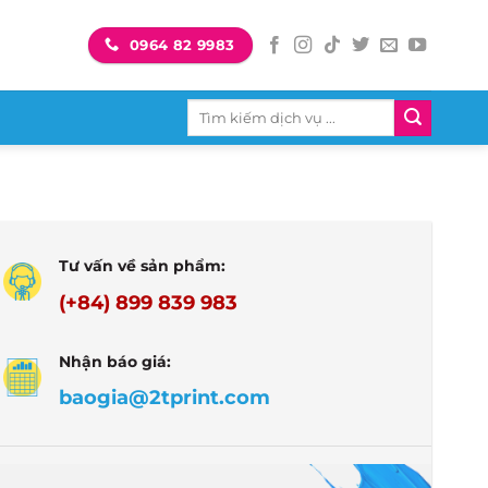
0964 82 9983
Tìm
kiếm:
Tư vấn về sản phẩm:
(+84) 899 839 983
Nhận báo giá:
baogia@2tprint.com