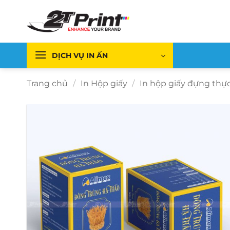
Bỏ
qua
nội
dung
DỊCH VỤ IN ẤN
Trang chủ
/
In Hộp giấy
/
In hộp giấy đựng th