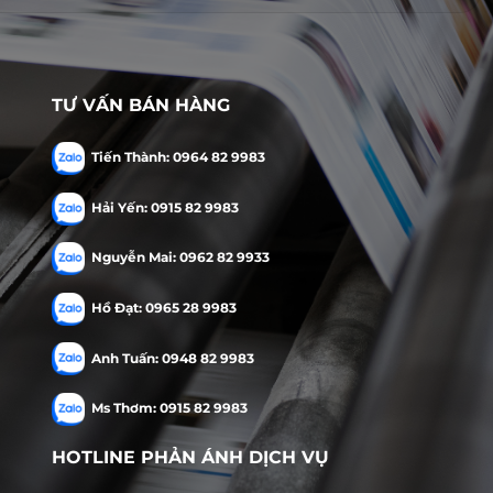
TƯ VẤN BÁN HÀNG
Tiến Thành: 0964 82 9983
Hải Yến: 0915 82 9983
Nguyễn Mai: 0962 82 9933
Hồ Đạt: 0965 28 9983
Anh Tuấn: 0948 82 9983
Ms Thơm: 0915 82 9983
HOTLINE PHẢN ÁNH DỊCH VỤ