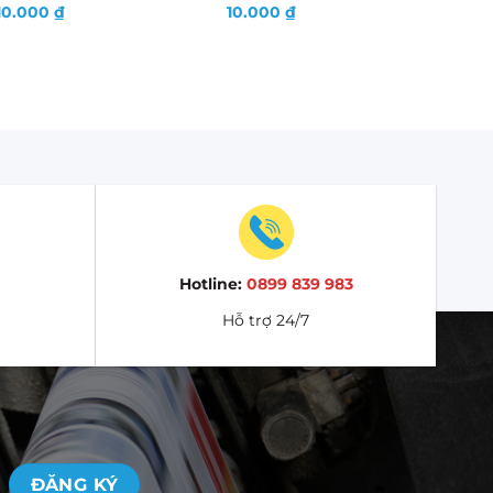
10.000
₫
10.000
₫
Hotline:
0899 839 983
Hỗ trợ 24/7