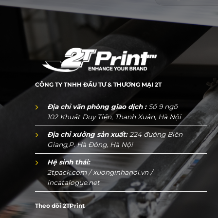
CÔNG TY TNHH ĐẦU TƯ & THƯƠNG MẠI 2T
Địa chỉ văn phòng giao dịch :
Số 9 ngõ
102 Khuất Duy Tiến, Thanh Xuân, Hà Nội
Địa chỉ xưởng sản xuất:
224 đường Biên
Giang,P. Hà Đông, Hà Nội
Hệ sinh thái:
2tpack.com
/
xuonginhanoi.vn
/
incatalogue.net
Theo dõi 2TPrint