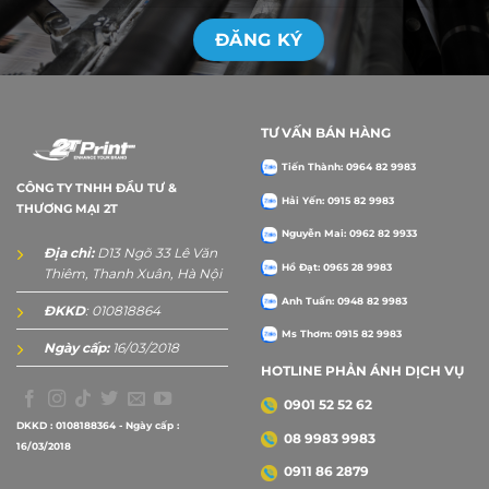
TƯ VẤN BÁN HÀNG
Tiến Thành: 0964 82 9983
CÔNG TY TNHH ĐẦU TƯ &
Hải Yến: 0915 82 9983
THƯƠNG MẠI 2T
Nguyễn Mai: 0962 82 9933
Địa chỉ:
D13 Ngõ 33 Lê Văn
Hồ Đạt: 0965 28 9983
Thiêm, Thanh Xuân, Hà Nội
Anh Tuấn: 0948 82 9983
ĐKKD
: 010818864
Ms Thơm: 0915 82 9983
Ngày cấp:
16/03/2018
HOTLINE PHẢN ÁNH DỊCH VỤ
0901 52 52 62
DKKD : 0108188364 - Ngày cấp :
08 9983 9983
16/03/2018
0911 86 2879