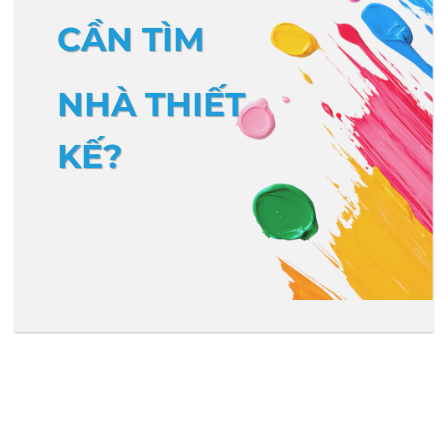
CẦN TÌM
NHÀ THIẾT
KẾ?