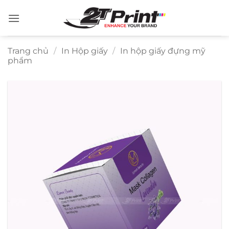
Bỏ
qua
nội
dung
Trang chủ
/
In Hộp giấy
/
In hộp giấy đựng mỹ
phẩm