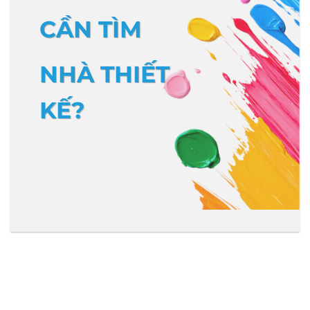
CẦN TÌM
NHÀ THIẾT
KẾ?