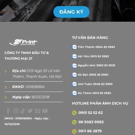
TƯ VẤN BÁN HÀNG
Tiến Thành: 0964 82 9983
CÔNG TY TNHH ĐẦU TƯ &
Hải Yến: 0915 82 9983
THƯƠNG MẠI 2T
Nguyễn Mai: 0962 82 9933
Địa chỉ:
D13 Ngõ 33 Lê Văn
Hồ Đạt: 0965 28 9983
Thiêm, Thanh Xuân, Hà Nội
Anh Tuấn: 0948 82 9983
ĐKKD
: 010818864
Ms Thơm: 0915 82 9983
Ngày cấp:
16/03/2018
HOTLINE PHẢN ÁNH DỊCH VỤ
0901 52 52 62
DKKD : 0108188364 - Ngày cấp :
08 9983 9983
16/03/2018
0911 86 2879