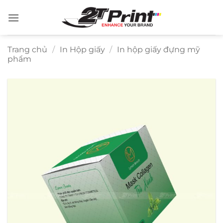
Bỏ
qua
nội
dung
Trang chủ
/
In Hộp giấy
/
In hộp giấy đựng mỹ
phẩm