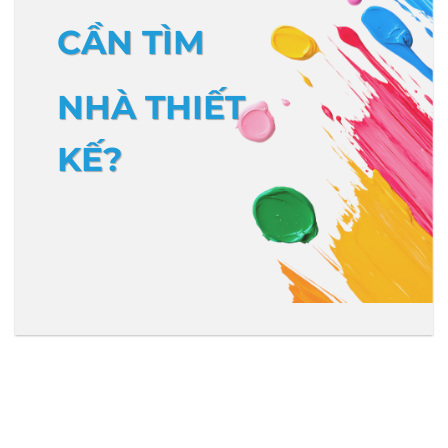
CẦN TÌM
NHÀ THIẾT
KẾ?