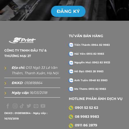
TƯ VẤN BÁN HÀNG
Tiến Thành: 0964 82 9983
CÔNG TY TNHH ĐẦU TƯ &
Hải Yến: 0915 82 9983
THƯƠNG MẠI 2T
Nguyễn Mai: 0962 82 9933
Địa chỉ:
D13 Ngõ 33 Lê Văn
Hồ Đạt: 0965 28 9983
Thiêm, Thanh Xuân, Hà Nội
Anh Tuấn: 0948 82 9983
ĐKKD
: 010818864
Ms Thơm: 0915 82 9983
Ngày cấp:
16/03/2018
HOTLINE PHẢN ÁNH DỊCH VỤ
0901 52 52 62
DKKD : 0108188364 - Ngày cấp :
08 9983 9983
16/03/2018
0911 86 2879