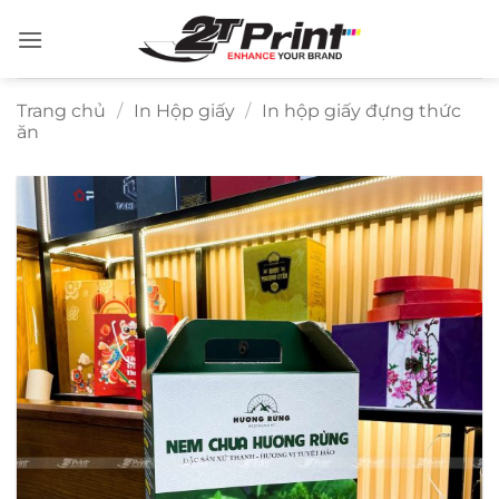
Bỏ
qua
nội
dung
Trang chủ
/
In Hộp giấy
/
In hộp giấy đựng thức
ăn