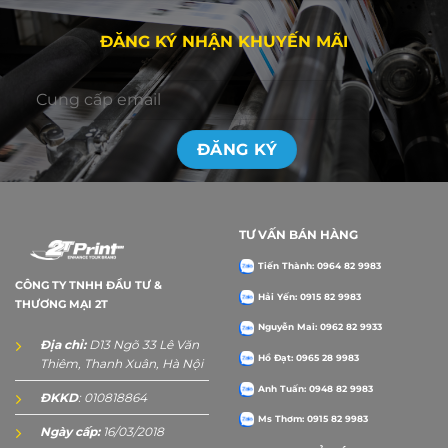
ĐĂNG KÝ NHẬN KHUYẾN MÃI
TƯ VẤN BÁN HÀNG
Tiến Thành: 0964 82 9983
CÔNG TY TNHH ĐẦU TƯ &
Hải Yến: 0915 82 9983
THƯƠNG MẠI 2T
Nguyễn Mai: 0962 82 9933
Địa chỉ:
D13 Ngõ 33 Lê Văn
Hồ Đạt: 0965 28 9983
Thiêm, Thanh Xuân, Hà Nội
Anh Tuấn: 0948 82 9983
ĐKKD
: 010818864
Ms Thơm: 0915 82 9983
Ngày cấp:
16/03/2018