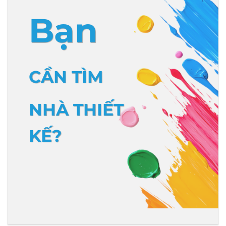
Bạn
CẦN TÌM
NHÀ THIẾT
KẾ?